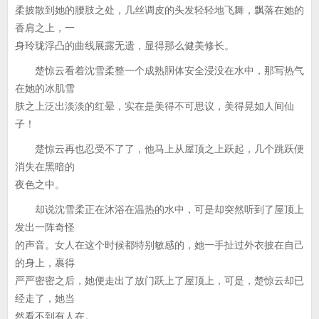
柔披散到她的腰肢之处，几丝调皮的头发轻轻地飞舞，飘落在她的
香肩之上，一
身玲珑浮凸的曲线展露无遗，显得那么健美修长。
楚惊云看着沈雪柔整一个成熟胴体安全浸没在水中，那写热气
在她的冰肌雪
肤之上泛出淡淡的红晕，实在是美得不可思议，美得晃如人间仙
子！
楚惊云再也忍受不了了，他马上从屋顶之上跃起，几个跳跃便
消失在黑暗的
夜色之中。
却说沈雪柔正在沐浴在温热的水中，可是却突然听到了屋顶上
发出一阵奇怪
的声音。女人在这个时候都特别敏感的，她一手扯过外衣披在自己
的身上，裹得
严严密密之后，她便走出了放门跃上了屋顶上，可是，楚惊云却已
经走了，她当
然看不到有人在。