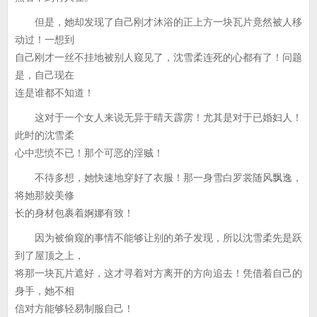
但是，她却发现了自己刚才沐浴的正上方一块瓦片竟然被人移
动过！一想到
自己刚才一丝不挂地被别人窥见了，沈雪柔连死的心都有了！问题
是，自己现在
连是谁都不知道！
这对于一个女人来说无异于晴天霹雳！尤其是对于已婚妇人！
此时的沈雪柔
心中悲愤不已！那个可恶的淫贼！
不待多想，她快速地穿好了衣服！那一身雪白罗裳随风飘逸，
将她那姣美修
长的身材包裹着婀娜有致！
因为被偷窥的事情不能够让别的弟子发现，所以沈雪柔先是跃
到了屋顶之上，
将那一块瓦片遮好，这才寻着对方离开的方向追去！凭借着自己的
身手，她不相
信对方能够轻易制服自己！