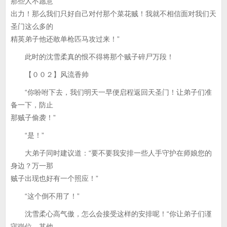
那些人不愿意
出力！那么我们只好自己对付那个菜花贼！我就不相信面对我们天
圣门这么多的
精英弟子他还敢单枪匹马攻过来！”
此时的沈雪柔真的恨不得将那个贼子碎尸万段！
【００２】风流香帅
“你吩咐下去，我们明天一早便启程返回天圣门！让弟子们准
备一下，防止
那贼子偷袭！”
“是！”
大弟子同时建议道：“要不要我安排一些人手守护在师娘您的
身边？万一那
贼子出现也好有一个照应！”
“这个倒不用了！”
沈雪柔心高气傲，怎么会接受这样的安排呢！“你让弟子们谨
守岗位，其他