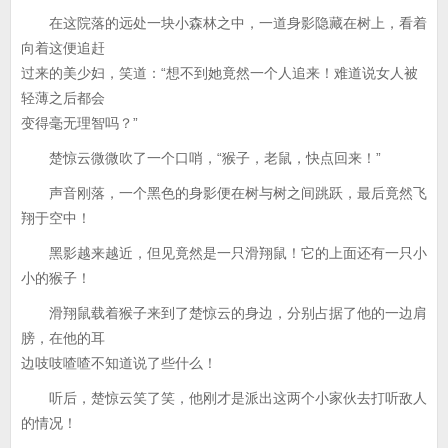
在这院落的远处一块小森林之中，一道身影隐藏在树上，看着
向着这便追赶
过来的美少妇，笑道：“想不到她竟然一个人追来！难道说女人被
轻薄之后都会
变得毫无理智吗？”
楚惊云微微吹了一个口哨，“猴子，老鼠，快点回来！”
声音刚落，一个黑色的身影便在树与树之间跳跃，最后竟然飞
翔于空中！
黑影越来越近，但见竟然是一只滑翔鼠！它的上面还有一只小
小的猴子！
滑翔鼠载着猴子来到了楚惊云的身边，分别占据了他的一边肩
膀，在他的耳
边吱吱喳喳不知道说了些什么！
听后，楚惊云笑了笑，他刚才是派出这两个小家伙去打听敌人
的情况！