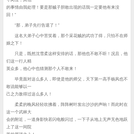
的事情由我处理！要是那贼子胆敢出现的话我一定要他有来没
回！”
“那，弟子先行告退了！”
这名大弟子心中苦笑着，那个采花贼的武功了得，只怕不在师
娘之下！
只是，既然沈雪柔这样安排的话，那他也不敢不听！况且，他
们这一行人精
英众多，他心中也猜测那个人不敢来！
毕竟面对这么多人，即使是他的师父，天下第一高手杨风也不
敢说能够以一
己之力敌得过这么多人！
柔柔的晚风轻轻吹拂着，阵阵树叶发出沙沙的声响！而此时在
这一个武林大
会的附近，一道身影快若闪电般闪过，一下子从地上无声无色地跃
上了这一间院