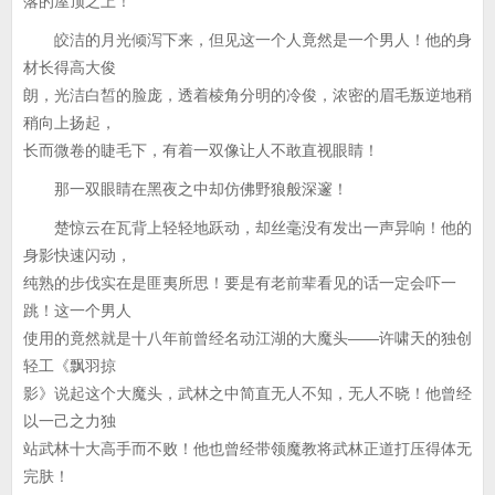
落的屋顶之上！
皎洁的月光倾泻下来，但见这一个人竟然是一个男人！他的身
材长得高大俊
朗，光洁白皙的脸庞，透着棱角分明的冷俊，浓密的眉毛叛逆地稍
稍向上扬起，
长而微卷的睫毛下，有着一双像让人不敢直视眼睛！
那一双眼睛在黑夜之中却仿佛野狼般深邃！
楚惊云在瓦背上轻轻地跃动，却丝毫没有发出一声异响！他的
身影快速闪动，
纯熟的步伐实在是匪夷所思！要是有老前辈看见的话一定会吓一
跳！这一个男人
使用的竟然就是十八年前曾经名动江湖的大魔头——许啸天的独创
轻工《飘羽掠
影》说起这个大魔头，武林之中简直无人不知，无人不晓！他曾经
以一己之力独
站武林十大高手而不败！他也曾经带领魔教将武林正道打压得体无
完肤！