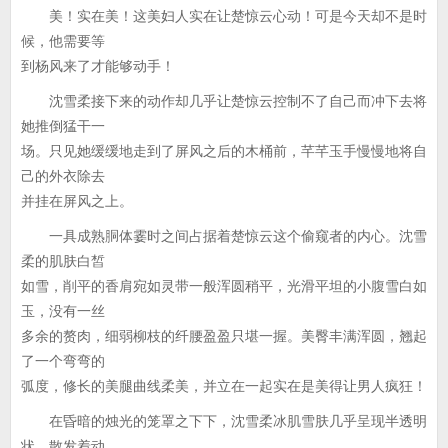
美！实在美！这美妇人实在让楚惊云心动！可是今天却不是时
候，他需要等
到杨风来了才能够动手！
沈雪柔接下来的动作却几乎让楚惊云控制不了自己而冲下去将
她推倒猛干一
场。只见她缓缓地走到了屏风之后的木桶前，芊芊玉手慢慢地将自
己的外衣除去
并挂在屏风之上。
一具成熟胴体霎时之间占据着楚惊云这个偷窥者的内心。沈雪
柔的肌肤白皙
如雪，削平的香肩宛如灵带一般浑圆稍平，光滑平坦的小腹雪白如
玉，没有一丝
多余的赘肉，细弱柳枝的纤腰盈盈只堪一握。美臀丰满浑圆，翘起
了一个弯弯的
弧度，修长的美腿曲线柔美，并立在一起实在是美得让男人疯狂！
在昏暗的烛光的笼罩之下下，沈雪柔冰肌雪肤几乎呈现半透明
状，散发着动