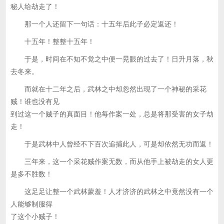
秘人给劫走了！
那一个人还留下一句话：十五年后此子必定返还！
十五年！整整十五年！
于是，时间在不知不觉之中便一晃眼的过去了！日升月落，秋
去冬来。
而就在十二年之后，武林之中却忽然出现了一个神秘的采花
贼！谁也没有见
到过这一个贼子的真面目！他每作案一处，总是将那受害的女子劫
走！
于是武林中人曾经不下百次追捕此人，可是却依然无功而返！
三年来，这一个采花贼作案无数，而从他手上被劫走的女人更
是多不胜数！
这足足让整一个武林蒙羞！人才济济的武林之中竟然没有一个
人能够制服得
了这个小贼子！