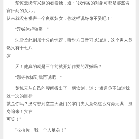
楚惊云绕有兴趣的看着她，道：“我作案的对象可都是那些贪
官奸商的女儿，
从来就没有祸害一个良家妇女，你这样说好像不妥吧！”
“淫贼休得狡辩！”
沈雪柔此刻却十分的惊讶，听对方口音可以知道，这个男人竟
然只有十七八
岁！
天！他真的就是三年前就开始作案的淫贼吗？
“那等你抓到我再说吧！”
楚惊云从自己的腰间拔出了一柄软剑，道：“难道你不知道我
这一次的目标
就是你吗？没有想到堂堂天圣门的掌门夫人竟然这么有勇无谋，孤
身追来！实在
可笑！”
“收拾你，我一个人足矣！”