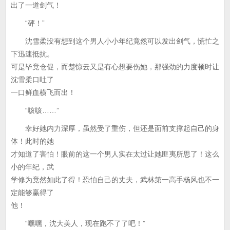
出了一道剑气！
“砰！”
沈雪柔没有想到这个男人小小年纪竟然可以发出剑气，慌忙之
下迅速抵抗。
可是毕竟仓促，而楚惊云又是有心想要伤她，那强劲的力度顿时让
沈雪柔口吐了
一口鲜血横飞而出！
“咳咳……”
幸好她内力深厚，虽然受了重伤，但还是面前支撑起自己的身
体！此时的她
才知道了害怕！眼前的这一个男人实在太过让她匪夷所思了！这么
小的年纪，武
学修为竟然如此了得！恐怕自己的丈夫，武林第一高手杨风也不一
定能够赢得了
他！
“嘿嘿，沈大美人，现在跑不了了吧！”