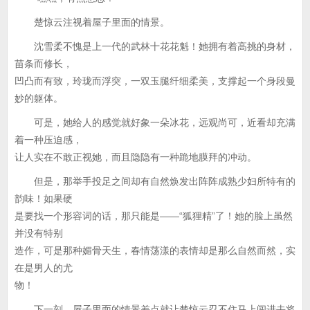
楚惊云注视着屋子里面的情景。
沈雪柔不愧是上一代的武林十花花魁！她拥有着高挑的身材，
苗条而修长，
凹凸而有致，玲珑而浮突，一双玉腿纤细柔美，支撑起一个身段曼
妙的躯体。
可是，她给人的感觉就好象一朵冰花，远观尚可，近看却充满
着一种压迫感，
让人实在不敢正视她，而且隐隐有一种跪地膜拜的冲动。
但是，那举手投足之间却有自然焕发出阵阵成熟少妇所特有的
韵味！如果硬
是要找一个形容词的话，那只能是——“狐狸精”了！她的脸上虽然
并没有特别
造作，可是那种媚骨天生，春情荡漾的表情却是那么自然而然，实
在是男人的尤
物！
下一刻，屋子里面的情景差点就让楚惊云忍不住马上闯进去将