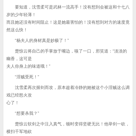
要知道，沈雪柔可是武林一流高手！没有想到会被这和十七八
岁的少年轻薄！
而且她还没有时间阻止！这是她最害怕的！没有想到对方的速度竟
然这么快！
“杨夫人的身材真是妙极了！”
楚惊云将自己的手掌放于嘴边，嗅了一口，邪笑道：“淡淡的
幽香，这可是
夫人你身上的味道哦！”
“淫贼受死！”
沈雪柔再次握剑而攻，原本趁着冷静的她被这个小淫贼这么调
戏已经怒火攻
心了！
“想要杀我？”
楚惊云软剑之中注入真气，顿时变得坚硬无比！他举剑一砍，
横扫千军地砍