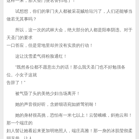
这样一来，那天圣门便名誉扫地了！
试想想，你们的掌门夫人都被采花贼给玷污了，人们还能够当
做若无其事吗？
所以，这一次的武林大会，绝大部分的人都是阳奉阴违。对于
天圣门的要求
一口答应，但是背地里却并没有实质的行动！
这让沈雪柔气得粉脸通红！
“既然各位都不愿意出力的话！那么我天圣门也不好勉强各
位。小女子这就
告辞了！”
被气昏了头的美艳少妇当场离开！
她的声音很好听，含娇细语宛如娇莺初啭！
她的身材很高挑，恐怕有一米七以上！云髻峨峨，斜抱云和！
那一个端庄的
妇人髻让她看起来更加明艳照人，端庄高雅！那一身的冰肌莹彻柔
弱无骨，让人