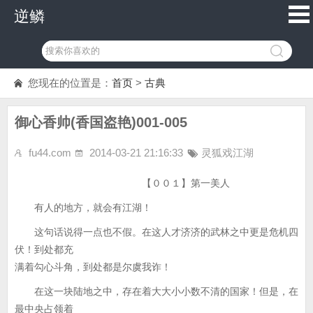
逆鳞
您现在的位置是：
首页
>
古典
御心香帅(香国盗艳)001-005
fu44.com
2014-03-21 21:16:33
灵狐戏江湖
【００１】第一美人
有人的地方，就会有江湖！
这句话说得一点也不假。在这人才济济的武林之中更是危机四
伏！到处都充
满着勾心斗角，到处都是尔虞我诈！
在这一块陆地之中，存在着大大小小数不清的国家！但是，在
最中央占领着