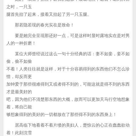
之时，一只玉
腿首先抬了起来，接着又抬起了另一只玉腿。
那若隐若现的春光实在是致命！
要是她完全呈现那还好一点，可是这样时显时露地实在是对男
人的一种折磨！
某位大师曾经说过这么一句十分经典的话：妻不如妾，妾不如
偷，偷不如偷
不着！人类往往就是这样，对于十分容易得到的东西他们不怎么珍
惜，却反而更
加钟爱于那些很难得到又或者得不到的，可能这就是得不到的东西
才是最美好的
吧，因为他们不清楚那东西的大概，故而可以更加天马行空地想象
着，将自己能
够想象得到的美好的一切都放在了那些得不到的东西身上！
居高临下地看着不着片缕的美妇人，楚惊云的心正在蠢蠢欲动
着！此刻沈雪