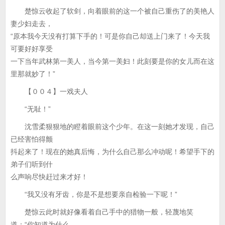
楚惊云收起了软剑，向着眼前的这一个被自己重伤了的美艳人
妻少妇走去，
“原本我今天没有打算下手的！可是你自己却送上门来了！今天我
可要好好享受
一下当年武林第一美人，当今第一美妇！此刻要是你的女儿而在这
里那就妙了！”
【００４】一戏夫人
“无耻！”
沈雪柔狠狠地的瞪着眼前这个少年。在这一刻她才发现，自己
已经害怕得颤
抖起来了！现在的她真后悔，为什么自己那么冲动呢！希望手下的
弟子们听到什
么声响尽快赶过来才好！
“我又没有牙齿，你是不是想要亲自检验一下呢！”
楚惊云此时就好像看着自己手中的猎物一般，轻蔑地笑
道：“你知道为什么