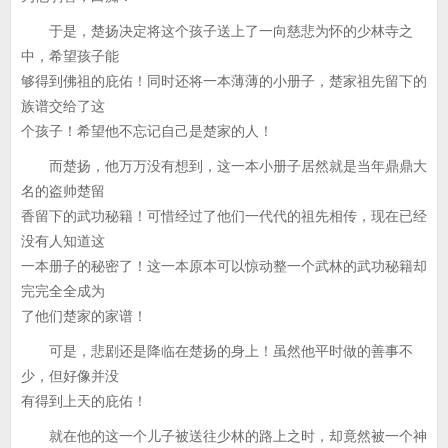
于是，楚扬决定将这个孩子送上了一向慈悲为怀的少林寺之
中，希望孩子能
够得到佛祖的庇佑！同时还将一本薄薄的小册子，楚家祖先留下的
族谱交给了这
个孩子！希望他不忘记自己是楚家的人！
而楚扬，他万万没有想到，这一本小册子居然就是当年鼎鼎大
名的盗帅楚留
香留下的武功秘籍！可惜经过了他们一代代的祖先相传，现在已经
没有人知道这
一本册子的秘密了！这一本原本可以惊动整一个武林的武功秘籍却
完完全全成为
了他们楚家的家谱！
可是，悲剧还是降临在楚扬的身上！虽然他平时做的善事不
少，但好像并没
有得到上天的庇佑！
就在他的这一个儿子被送往少林的路上之时，却竟然被一个神