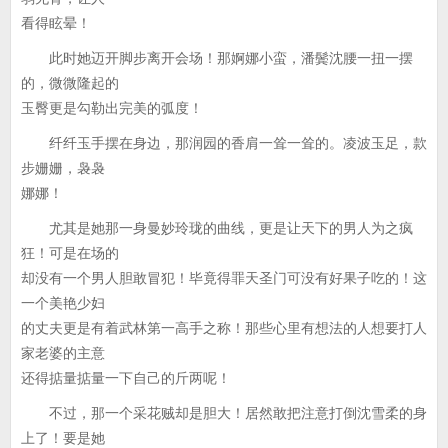
看得眩晕！
此时她迈开脚步离开会场！那婀娜小蛮，潘鬓沈腰一扭一摆
的，微微隆起的
玉臀更是勾勒出完美的弧度！
纤纤玉手摆在身边，那润园的香肩一耸一耸的。凌波玉足，款
步姗姗，袅袅
娜娜！
尤其是她那一身曼妙玲珑的曲线，更是让天下的男人为之疯
狂！可是在场的
却没有一个男人胆敢冒犯！毕竟得罪天圣门可没有好果子吃的！这
一个美艳少妇
的丈夫更是有着武林第一高手之称！那些心里有想法的人想要打人
家老婆的主意
还得掂量掂量一下自己的斤两呢！
不过，那一个采花贼却是胆大！居然敢把注意打倒沈雪柔的身
上了！要是她