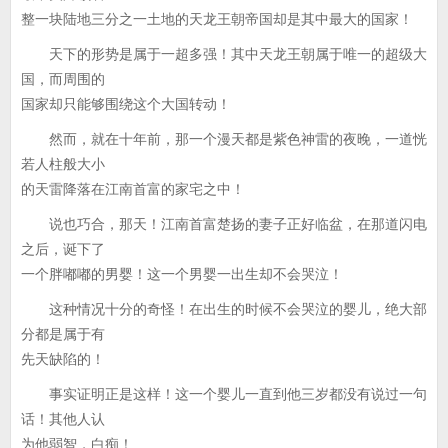
整一块陆地三分之一土地的天龙王朝帝国却是其中最大的国家！
天下的形势是属于一超多强！其中天龙王朝属于唯一的超级大
国，而周围的
国家却只能够围绕这个大国转动！
然而，就在十年前，那一个漫天都是紫色神雷的夜晚，一道恍
若人柱般大小
的天雷降落在江南首富的家宅之中！
说也巧合，那天！江南首富楚扬的妻子正好临盆，在那道闪电
之后，诞下了
一个胖嘟嘟的男婴！这一个男婴一出生却不会哭泣！
这种情况十分的奇怪！在出生的时候不会哭泣的婴儿，绝大部
分都是属于有
先天缺陷的！
事实证明正是这样！这一个婴儿一直到他三岁都没有说过一句
话！其他人认
为他弱智，白痴！