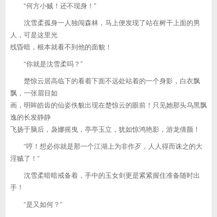
“何方小贼！还不现身！”
沈雪柔孤身一人独闯森林，马上便发现了站在树干上面的男
人，可是这里光
线昏暗，根本就看不到他的面貌！
“你就是沈雪柔吗？”
楚惊云居高临下的看着下面不远处站着的一个身影，白衣飘
飘，一张眉目如
画，明眸皓齿的仙姿佚貌出现在楚惊云的眼前！只见她那头乌黑飘
逸的长发静静
飞扬于脑后，袅娜摇曳，亭亭玉立，犹如惊鸿艳影，游龙倩颜！
“哼！想必你就是那一个江湖上为非作歹，人人得而诛之的大
淫贼了！”
沈雪柔暗暗戒备着，手中的玉女剑更是紧紧握住准备随时出
手！
“是又如何？”