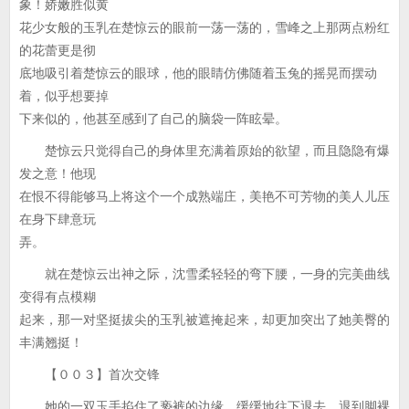
象！娇嫩胜似黄
花少女般的玉乳在楚惊云的眼前一荡一荡的，雪峰之上那两点粉红
的花蕾更是彻
底地吸引着楚惊云的眼球，他的眼睛仿佛随着玉兔的摇晃而摆动
着，似乎想要掉
下来似的，他甚至感到了自己的脑袋一阵眩晕。
楚惊云只觉得自己的身体里充满着原始的欲望，而且隐隐有爆
发之意！他现
在恨不得能够马上将这个一个成熟端庄，美艳不可芳物的美人儿压
在身下肆意玩
弄。
就在楚惊云出神之际，沈雪柔轻轻的弯下腰，一身的完美曲线
变得有点模糊
起来，那一对坚挺拔尖的玉乳被遮掩起来，却更加突出了她美臀的
丰满翘挺！
【００３】首次交锋
她的一双玉手掐住了亵裤的边缘，缓缓地往下退去，退到脚裸