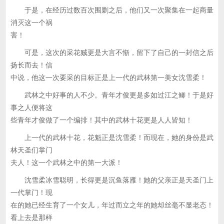
于是，在经历过数百次围剿之后，他们又一次聚集在一起商量
消灭这一个祸
害！
可是，这次的采花贼更是大言不惭，留下了自己的一封信之后
扬长而去！信
中说，他这一次要采的目标正是上一代的武林第一美女沈雪柔！
武林之中好事的人不少。青年才俊更是多如过江之鲫！于是好
事之人便将这
些青年才俊做了一个编排！其中的武林十花更是人人皆知！
上一代的武林十花，花魁正是沈雪柔！而现在，她的身份是武
林天圣们掌门
夫人！这一个武林之中的第一大派！
沈雪柔冰雪聪明，长得更是沉鱼落雁！她的父亲正是天圣门上
一代掌门！现
在的她已经生育了一个女儿，年过而立之年的她却丝毫不显老态！
看上去是那样