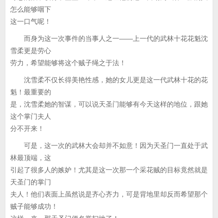
怎么能够咽下
这一口气呢！
而身为这一次事件的当事人之一——上一代的武林十花花魁沈
雪柔更是劳心
劳力，希望能够将这个贼子绳之于法！
沈雪柔不仅长得美艳性感，她的女儿更是这一代武林十花的花
魁！最重要的
是，沈雪柔她的智谋，可以说天圣门能够有今天这样的地位，跟她
这个掌门夫人
分不开来！
可是，这一次的武林大会却并不如意！因为天圣门一直处于武
林最顶端，这
引起了很多人的嫉妒！尤其是这一次那一个采花贼的目标竟然就是
天圣门的掌门
夫人！他们表面上虽然说是齐心齐力，可是背地里却反而希望那个
贼子能够成功！