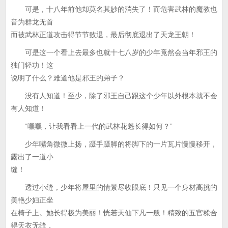
可是，十八年前他却莫名其妙的消失了！而危害武林的魔教也
音为群龙无首
而被武林正道攻击得节节败退，最后彻底退出了天龙王朝！
可是这一个看上去最多也就十七八岁的少年竟然会当年邪王的
独门轻功！这
说明了什么？难道他是邪王的弟子？
没有人知道！至少，除了邪王自己跟这个少年以外根本就不会
有人知道！
“嘿嘿，让我看看上一代的武林花魁长得如何？”
少年嘴角微微上扬，蹑手蹑脚的将脚下的一片瓦片慢慢移开，
露出了一道小
缝！
透过小缝，少年将屋里的情景尽收眼底！只见一个身材高挑的
美艳少妇正坐
在椅子上。她长得极为美丽！恍若天仙下凡一般！精致的五官糅合
得天衣无缝，