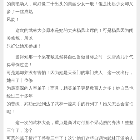
的美艳动人，就好像二十出头的美丽少女一般！但是比起少女却又
多了一丝成熟
风韵！
这次的武林大会原本是她的丈夫杨风出席的！可是杨风因为闭
关修炼，所以
只好让她来参加！
当得知那一个采花贼竟然将自己当做目标之时，沈雪柔几乎气
得晕倒过去！
可是她却并没有害怕！因为她是天圣门的掌门夫人！这一次出行，
她带了十位修
为最高深的入室弟子！而且，精英弟子更是数百人之多！她自己也
经过三十多年
的苦练，武功已经到达了武林一流高手的行列了！她又怎么会害怕
呢！
这一次的武林大会，重点是商讨对付那个采花贼的办法！整整
三年了，这个
可恶的贼子横行了整整三年了！这让他们这些自诩为武林正派的人