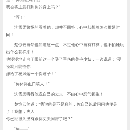
我会将主意打到你的身上吗？”
“哼！”
沈雪柔警惕的看着他，却并不回答，心中却想着怎么推延时
间！
楚惊云自然也知道这一点，不过他心中自有打算，也不怕她玩
出什么花样来！
他慢慢地走向了眼前这一个受了重伤的美艳少妇，一边说道：“要
怪就只能怪你
嫁给了杨风这一个伪君子！”
“你休得血口喷人！”
沈雪柔听得他说自己的丈夫，不由心中怒气顿生！
楚惊云笑道：“我说的是不是真的，你自己以后问问他便是
了！我想，夫人
你已经很久没有跟你丈夫同房了吧？”
“你——”