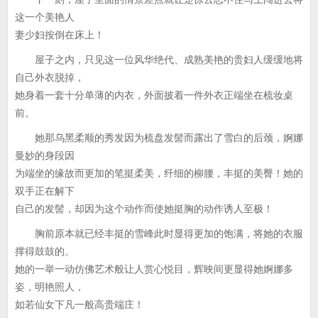
这一个美艳人
妻少妇按倒在床上！
屋子之内，只见这一位风华绝代、成熟美艳的贵妇人缓缓地将
自己外衣脱掉，
她身着一套十分单薄的内衣，外面披着一件外衣正端坐在梳妆桌
前。
她那乌黑柔顺的秀发因为梳盘发髻而露出了雪白的后颈，婀娜
曼妙的身段因
为端坐的缘故而更加的笔挺柔美，纤细的柳腰，丰挺的美臀！她的
双手正在解下
自己的发髻，却因为这个动作而使她挺胸的动作诱人至极！
胸前原本就已经丰挺的雪峰此时显得更加的饱满，将她的衣服
撑得鼓鼓的。
她的一举一动仿佛艺术般让人赏心悦目，辉映间更显得她婀娜多
姿，明艳照人，
如若仙女下凡一般高贵端庄！