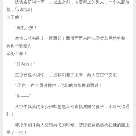
沈雪柔娇喝一声，手握玉女剑，向着树上的男人，一个大鹏展
翅，迅速地刺
向了他！
“雕虫小技！”
楚惊云丛书刚上一跃而起！而后面而来的沈雪柔却竟然将整一
棵树干砍断而
余势不减！
“好内力！”
楚惊云也不惧怕，手握软剑迎了上来！两人在空中交汇！
“叮”的一声金属碰撞声，他们的身影擦肩而过！
“你——”
从空中飘落的美少妇却忽然举剑直指淫贼的鼻子，小脸气得通
红！
却原来刚才两人交错而飞的时候，楚惊云竟然趁机在她的腰上
摸了一把！