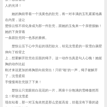
人的光泽！
她的胸前带着一个浅黄色的肚兜，将一对丰满的玉乳紧紧地裹
在内里，这让
楚惊云恨不得化身成为那一件肚兜，跟她的玉兔来一个亲密接触！
她的下身穿着
一条跟肚兜同一色系的亵裤。
楚惊云压下心中升起的强烈欲火，却见沈雪柔的一双雪白藕臂
伸向了粉背之
上，想要解开肚兜在后面的绳子。这一动作当真是勾人心魄！她挺
胸的动作比起
刚才来说更加的将胸部向前突出！只听“啪”的一声，绳子被解开
了，沈雪柔双
手慢慢将肚兜脱了下来！
楚惊云只觉眼前白花花的一片，两座十分饱满的雪峰傲然而
立！即使沈雪柔
现在站着，那一对玉兔依然是那么坚挺高耸，丝毫没有下垂的迹