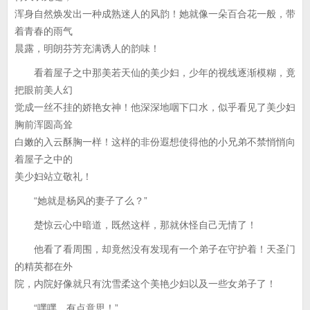
浑身自然焕发出一种成熟迷人的风韵！她就像一朵百合花一般，带
着青春的雨气
晨露，明朗芬芳充满诱人的韵味！
看着屋子之中那美若天仙的美少妇，少年的视线逐渐模糊，竟
把眼前美人幻
觉成一丝不挂的娇艳女神！他深深地咽下口水，似乎看见了美少妇
胸前浑圆高耸
白嫩的入云酥胸一样！这样的非份遐想使得他的小兄弟不禁悄悄向
着屋子之中的
美少妇站立敬礼！
“她就是杨风的妻子了么？”
楚惊云心中暗道，既然这样，那就休怪自己无情了！
他看了看周围，却竟然没有发现有一个弟子在守护着！天圣门
的精英都在外
院，内院好像就只有沈雪柔这个美艳少妇以及一些女弟子了！
“嘿嘿，有点意思！”