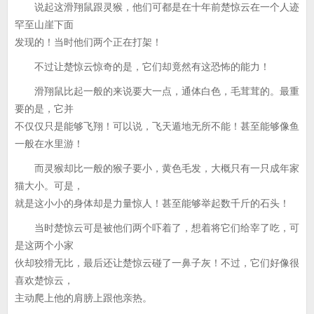
说起这滑翔鼠跟灵猴，他们可都是在十年前楚惊云在一个人迹
罕至山崖下面
发现的！当时他们两个正在打架！
不过让楚惊云惊奇的是，它们却竟然有这恐怖的能力！
滑翔鼠比起一般的来说要大一点，通体白色，毛茸茸的。最重
要的是，它并
不仅仅只是能够飞翔！可以说，飞天遁地无所不能！甚至能够像鱼
一般在水里游！
而灵猴却比一般的猴子要小，黄色毛发，大概只有一只成年家
猫大小。可是，
就是这小小的身体却是力量惊人！甚至能够举起数千斤的石头！
当时楚惊云可是被他们两个吓着了，想着将它们给宰了吃，可
是这两个小家
伙却狡猾无比，最后还让楚惊云碰了一鼻子灰！不过，它们好像很
喜欢楚惊云，
主动爬上他的肩膀上跟他亲热。