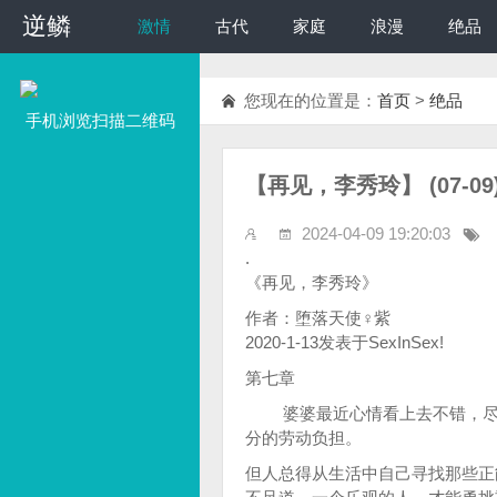
逆鳞
逆鳞
激情
古代
家庭
浪漫
绝品
您现在的位置是：
首页
>
绝品
手机浏览扫描二维码
【再见，李秀玲】 (07-0
2024-04-09 19:20:03
.
《再见，李秀玲》
作者：堕落天使♀紫
2020-1-13发表于SexInSex!
第七章
婆婆最近心情看上去不错，尽管
分的劳动负担。
但人总得从生活中自己寻找那些正