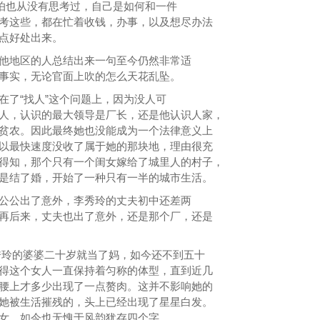
恐怕也从没有思考过，自己是如何和一件
考这些，都在忙着收钱，办事，以及想尽办法
点好处出来。
他地区的人总结出来一句至今仍然非常适
事实，无论官面上吹的怎么天花乱坠。
在了“找人”这个问题上，因为没人可
人，认识的最大领导是厂长，还是他认识人家，
贫农。因此最终她也没能成为一个法律意义上
以最快速度没收了属于她的那块地，理由很充
得知，那个只有一个闺女嫁给了城里人的村子，
是结了婚，开始了一种只有一半的城市生活。
公公出了意外，李秀玲的丈夫初中还差两
再后来，丈夫也出了意外，还是那个厂，还是
玲的婆婆二十岁就当了妈，如今还不到五十
得这个女人一直保持着匀称的体型，直到近几
腰上才多少出现了一点赘肉。这并不影响她的
她被生活摧残的，头上已经出现了星星白发。
女，如今也无愧于风韵犹存四个字。