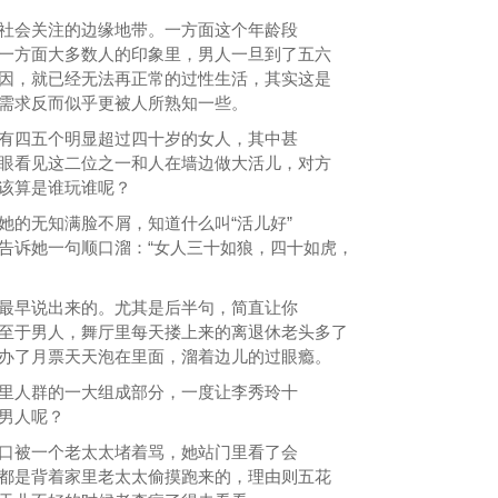
社会关注的边缘地带。一方面这个年龄段
一方面大多数人的印象里，男人一旦到了五六
因，就已经无法再正常的过性生活，其实这是
需求反而似乎更被人所熟知一些。
有四五个明显超过四十岁的女人，其中甚
眼看见这二位之一和人在墙边做大活儿，对方
该算是谁玩谁呢？
她的无知满脸不屑，知道什么叫“活儿好”
告诉她一句顺口溜：“女人三十如狼，四十如虎，
最早说出来的。尤其是后半句，简直让你
至于男人，舞厅里每天搂上来的离退休老头多了
办了月票天天泡在里面，溜着边儿的过眼瘾。
里人群的一大组成部分，一度让李秀玲十
男人呢？
口被一个老太太堵着骂，她站门里看了会
都是背着家里老太太偷摸跑来的，理由则五花