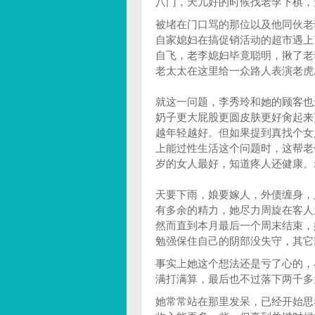
八门，天儿好的时候找老李下棋，
被堵在门口骂的那位以及他同伙老
自家媳妇在搞促销活动的超市遇上
自飞，老李媳妇毕竟聪明，揪了老
老太太在这里给一众路人表演老虎
就这一问题，李秀玲和她的顾客也
奶子更大屁股更圆皮肤更好肏起来
越年轻越好。但如果提到真找个女
上能过性生活这个问题时，这帮老
岁的女人最好，知道疼人还健康。
天要下雨，娘要嫁人，外债缠身，
有多余的精力，她尽力周旋在客人
然而直到本月最后一个周末结束，
勉强保住自己的阴部没失守，其它
事实上她这个想法还是亏了心的，
满打满算，最后也不过落下两千多
她常常站在那里发呆，已经开始思