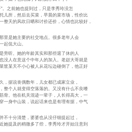
哥”。之前她也提到过，只是李秀玲没怎
托儿所，然后去买菜，早晨的菜市场，性价比
一整天的风吹日晒和讨价还价，心情也比较好，
那里是她主要的社交地点。很多老年人会
一起侃大山。
是旁听。她的年龄其实和那些退了休的人
也没人在意这个中年人的加入。老赵大哥就是
菜筐某天不小心被人从花坛边碰倒了，他正好
久，据说丧偶数年，儿女都已成家立业，
，整个人就变得空落落的。又没有什么不良嗜
筋骨。他在机关混迹一辈子，人长得高大，一
穿一身中山装，说起话来也是有理有据，中气
并不十分清楚，婆婆也从没仔细提起过，
近她提及的稍微多了些，李秀玲才开始注意到