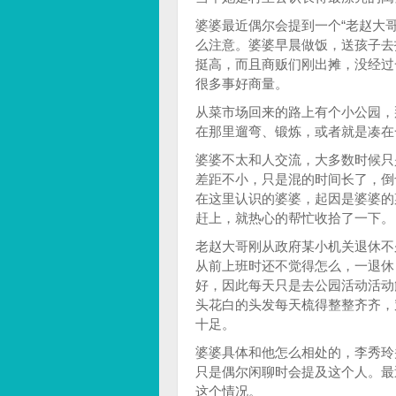
婆婆最近偶尔会提到一个“老赵大
么注意。婆婆早晨做饭，送孩子去
挺高，而且商贩们刚出摊，没经过
很多事好商量。
从菜市场回来的路上有个小公园，
在那里遛弯、锻炼，或者就是凑在
婆婆不太和人交流，大多数时候只
差距不小，只是混的时间长了，倒
在这里认识的婆婆，起因是婆婆的
赶上，就热心的帮忙收拾了一下。
老赵大哥刚从政府某小机关退休不
从前上班时还不觉得怎么，一退休
好，因此每天只是去公园活动活动
头花白的头发每天梳得整整齐齐，
十足。
婆婆具体和他怎么相处的，李秀玲
只是偶尔闲聊时会提及这个人。最
这个情况。