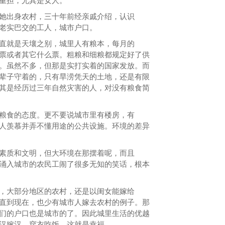
重担，尤其是女人。
她出身农村，三十年前经亲戚介绍，认识
老实巴交的工人，城市户口。
直就是天壤之别，城里人有粮本，每月的
票或者其它什么票。粗粮和细粮都规定好了供
。虽然不多，但那是实打实着的国家发放。而
辈子守着的，只有旱涝凭天的土地，还是有限
其是经历过三年自然灾害的人，对没有粮食简
粮食的态度。更不要说城市里有楼房，有
人羡慕并弄不懂用途的公共设施。环境的差异
素质和文明，但大环境在那摆着呢，而且
涌入城市的农民工闹了很多无知的笑话，根本
，大部分地区的农村，还是以闺女能嫁给
直到现在，也少有城市人嫁去农村的例子。那
们的户口也是城市的了。因此城里生活的优越
汉嫁汉，穿衣吃饭，这就是幸福。