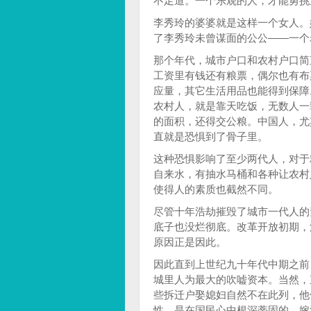
不足道。一个乐观的人，才能勇挑
李秀玲的婆婆就是这样一个女人。
了李秀玲未曾谋面的公公——一个
那个年代，城市户口和农村户口简
工资里有钱还有粮票，偶尔也有布
应量，其它生活用品也能得到保障
农村人，就是靠天吃饭，无数人一
的面积，还得交公粮。中国人，尤
直就是恐惧到了骨子里。
这种恐惧影响了至少两代人，对于
自来水，有抽水马桶和各种让农村
使得人的素质也截然不同。
尽管十年浩劫摧毁了城市一代人的
底子也没烂彻底。改革开放初期，
原因正是因此。
因此直到上世纪九十年代中期之前
城里人为最大的吹嘘资本。当然，
些拆迁户娶媳妇自然不在此列，他
性，是在国民心中根深蒂固的。嫁