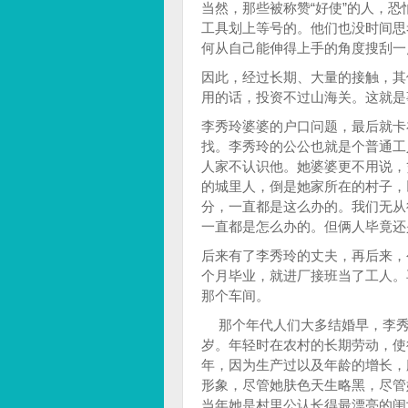
当然，那些被称赞“好使”的人，
工具划上等号的。他们也没时间思
何从自己能伸得上手的角度搜刮一
因此，经过长期、大量的接触，其
用的话，投资不过山海关。这就是
李秀玲婆婆的户口问题，最后就卡
找。李秀玲的公公也就是个普通工
人家不认识他。她婆婆更不用说，
的城里人，倒是她家所在的村子，
分，一直都是这么办的。我们无从
一直都是怎么办的。但俩人毕竟还
后来有了李秀玲的丈夫，再后来，
个月毕业，就进厂接班当了工人。
那个车间。
那个年代人们大多结婚早，李秀
岁。年轻时在农村的长期劳动，使
年，因为生产过以及年龄的增长，
形象，尽管她肤色天生略黑，尽管
当年她是村里公认长得最漂亮的闺