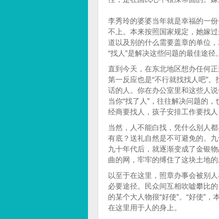
李秀玲的婆婆当年就是幸福的一份
不上。本来按照国家规定，她嫁过
道以及别的什么需要盖章的单位，
“找人”是解决这些问题的最佳途径
直到今天，在东北地区想办任何正
第一反应也是“不行就找找人吧”
话的人。你在办公室里和这些人说
当你“找了人”，往往解决问题的
经商要找人，孩子安排工作要找人
当然，人不能白找，凭什么别人都
有底？送礼自然是不可避免的。九
九十年代后，就逐渐变成了金银物
曲的网，牢牢的缚住了这块土地的
以至于在这里，照章办事会被别人
必要途径。民众间互相吹嘘攀比的
的某个大人物很“好使”。“好使”
在这里用于人的身上。