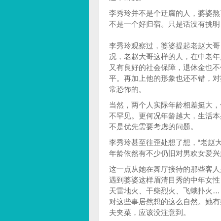
李秀玲并不是个迂腐的人，婆婆熬
不是一个好归宿。只是话没有挑明
李秀玲观察过，婆婆提起老赵大哥
况，老赵大哥这样的人，在中老年
又有良好的社会保障，退休金也不
平。再加上他的形象也还不错，对
常恐怖的。
当然，两个人实际年龄相差挺大，
不罕见。更何况年龄越大，生活本
不是优先需要考虑的问题。
李秀玲甚至往歪处想了想，“老赵
年龄依然有不少仍旧对男欢女爱兴
这一点从她在舞厅接待的那些客人
遇到婆婆这样眉清目秀的中年女性
天雷地火、干柴烈火、飞蛾扑火…
对这些事居然想的这么自然。她有
夫夹菜，应该没注意到。