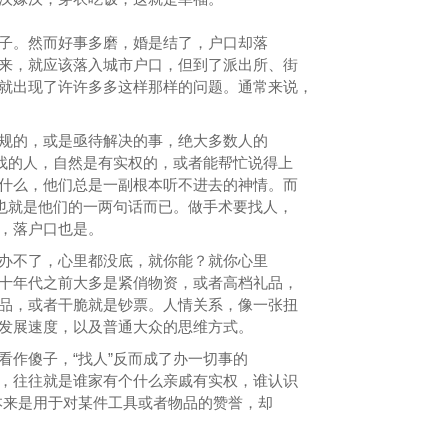
子。然而好事多磨，婚是结了，户口却落
来，就应该落入城市户口，但到了派出所、街
就出现了许许多多这样那样的问题。通常来说，
。
规的，或是亟待解决的事，绝大多数人的
。找的人，自然是有实权的，或者能帮忙说得上
什么，他们总是一副根本听不进去的神情。而
，也就是他们的一两句话而已。做手术要找人，
，落户口也是。
办不了，心里都没底，就你能？就你心里
十年代之前大多是紧俏物资，或者高档礼品，
品，或者干脆就是钞票。人情关系，像一张扭
发展速度，以及普通大众的思维方式。
看作傻子，“找人”反而成了办一切事的
，往往就是谁家有个什么亲戚有实权，谁认识
，本来是用于对某件工具或者物品的赞誉，却