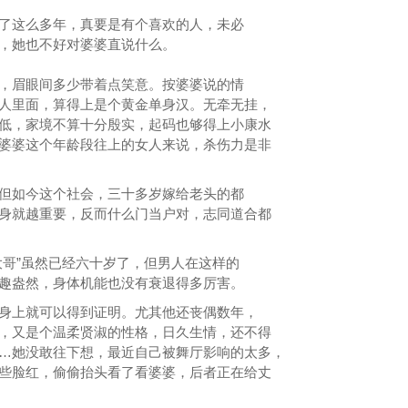
了这么多年，真要是有个喜欢的人，未必
，她也不好对婆婆直说什么。
，眉眼间多少带着点笑意。按婆婆说的情
人里面，算得上是个黄金单身汉。无牵无挂，
低，家境不算十分殷实，起码也够得上小康水
婆婆这个年龄段往上的女人来说，杀伤力是非
但如今这个社会，三十多岁嫁给老头的都
身就越重要，反而什么门当户对，志同道合都
大哥”虽然已经六十岁了，但男人在这样的
趣盎然，身体机能也没有衰退得多厉害。
身上就可以得到证明。尤其他还丧偶数年，
，又是个温柔贤淑的性格，日久生情，还不得
…她没敢往下想，最近自己被舞厅影响的太多，
些脸红，偷偷抬头看了看婆婆，后者正在给丈