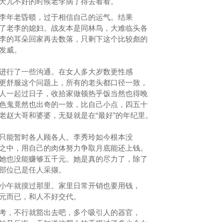
天儿不好的时候老李病了得去看看。
李年老昏聩，过于相信自己的运气。结果
了老李的媳妇。战友本是同林鸟，大难临头各
李的耳朵回家再去数落，只剩下这个比较彪的
发威。
进行了一些沟通。在女人多大岁数更性感
更舒服这个问题上，所有的老头都口径一致，
人一起过日子，收拾家做顿热乎饭当然也得晚
色鬼竟然也出奇的一致，比自己小点，四五十
老赵大哥和婆婆，无疑就是在“最好”的年纪里。
只能暂时各人顾各人。李秀玲如今根本没
之中，用自己的肉体努力争取月底能还上钱。
她也没能赚够五千元。她是真的尽力了，除了
部位已是任人采撷。
小午就摸过那里。家里日常开销也要用钱，
元而已，和人不好交代。
考，不行就豁出去吧，多个吸引人的器官，