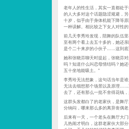
老年人的性生活，其实一直都处于
的人大多对这个话题隐涩规避，另
十岁，似乎由于身体机能下降等原
一种误解。相比较之下女人对性的
前几天李秀玲发现，陪舞的队伍里
至有两个看上去五十多的，她还亲
是个二十来岁的小伙子……这到底
她和张晓芬聊天时提起，张晓芬对
吗？知道什么叫恋母情结吗？她还
五十坐地能吸土。”
李秀玲无法想象，这句话当年是谁
无法去细想那个场景以及原理……
去了，还有那么一批不舍得花钱，
这群头发都白了的老家伙，是舞厅
分纳闷，哪来那么多的离异丧偶老
后来有一天，一个老头在舞厅大门
儿热闹才明白，这群老家伙大部分