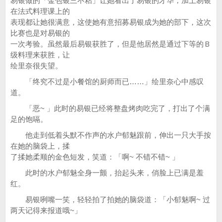
易银做的「金包银三不粘」让她看出了易银的才华，加上易银
在法式料理课上的
表现都让她很满意，这使她有意招募易银成为她的部下，这次
比赛也是对易银的
一次考验。虽然最后易银获胜了，但是他居然是通过下等的Ｂ
级料理来获胜，让
绘里奈很失望。
「终究不过是小餐馆的厨师而已……」绘里奈心中感叹
道。
「恶~ 」此时的易银已经将整盘烤肉吃完了，打出了个满
足的饱嗝。
他走到低着头默不作声的水户郁魅跟前，伸出一只大手按
在她的脑袋上，揉
了揉她柔顺的金色短发，笑道：「啊~ 不错不错~ 」
此时的水户郁魅全身一颤，抬起头来，俏脸上已满是羞
红。
易银咧嘴一笑，轻轻拍了拍她的脑袋道：「小郁魅啊~ 过
两天记得来报道哦~」