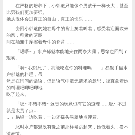
在严格的培养下，小郁魅只能像个男孩子一样长大，甚至
比男孩们更加要强。
她从没体会过真正的自由，真正的快乐……
变回小郁魅的她在母牛的背上笑着叫着，感受着迎面吹来
的风，稚嫩的两腿
间在颠簸中摩擦着母牛的脊背……
「嗯唔~ 」水户郁魅本能地夹住两条大腿，思绪也回到了
现实。
「啊~ 我饿死了，我能吃点你的料理吗……」易银手里水
户郁魅的料理，虽
然是在询问的话语，但是语气中毫无请求的意思，径直拿着她
的料理吧唧吧唧地
吃了起来。
「嗯~ 不错不错~ 这贵的玩意也有它的道理……嗯~ 不过
就是太贵了点…
…」易银一边吃着，一边还摇头晃脑地点评着。
此时水户郁魅没有像之前那样暴跳起来，她低着头，看不
清表情。