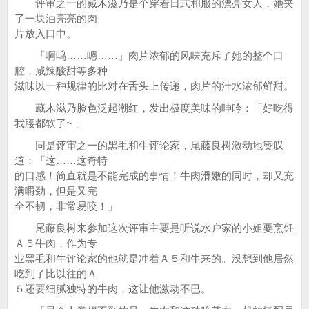
评审之一的藏木滋乃是个穿着日式和服的漂亮女人，她夹
了一块油亮亮的肉
片放入口中。
「啊呜……嗯……」肉片浓郁的风味充斥了她的整个口
腔，咸辣酸甜等多种
滋味以一种规律的比对在舌头上传递，肉片的汁水浓郁鲜甜。
藏木滋乃脸色泛起潮红，发出极度美味的呻吟：「好吃得
我腰都软了~ 」
同是评审之一的黑毛和牛评论家，尾藤良树激动地赞叹
道：「这……这奇特
的口感！简直就是不能完成的事情！牛肉滑嫩的同时，却又充
满嚼劲，但是又完
全不韧，非常易咬！」
尾藤良树来参加这次评审主要是听说水户家的小姐要烹饪
Ａ５牛肉，作为专
业黑毛和牛评论家的他就是冲着Ａ５和牛来的。没想到他居然
吃到了比以往的Ａ
５还要细腻独特的牛肉，这让他激动不已。