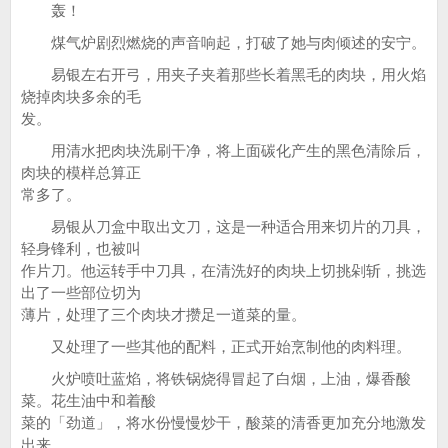
轰！
煤气炉剧烈燃烧的声音响起，打破了她与肉倾述的安宁。
易银左右开弓，用夹子夹着那些长着黑毛的肉块，用火焰
烧掉肉块多余的毛
发。
用清水把肉块洗刷干净，将上面碳化产生的黑色清除后，
肉块的模样总算正
常多了。
易银从刀盒中取出文刀，这是一种适合用来切片的刀具，
轻身锋利，也被叫
作片刀。他运转手中刀具，在清洗好的肉块上切挑剁斩，挑选
出了一些部位切为
薄片，处理了三个肉块才攒足一道菜的量。
又处理了一些其他的配料，正式开始烹制他的肉料理。
火炉喷吐蓝焰，将铁锅烧得冒起了白烟，上油，爆香酸
菜。花生油中和着酸
菜的「劲道」，将水份慢慢炒干，酸菜的清香更加充分地激发
出来。