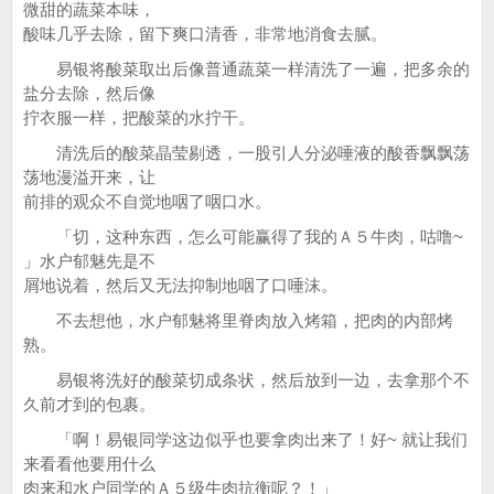
微甜的蔬菜本味，
酸味几乎去除，留下爽口清香，非常地消食去腻。
易银将酸菜取出后像普通蔬菜一样清洗了一遍，把多余的
盐分去除，然后像
拧衣服一样，把酸菜的水拧干。
清洗后的酸菜晶莹剔透，一股引人分泌唾液的酸香飘飘荡
荡地漫溢开来，让
前排的观众不自觉地咽了咽口水。
「切，这种东西，怎么可能赢得了我的Ａ５牛肉，咕噜~
」水户郁魅先是不
屑地说着，然后又无法抑制地咽了口唾沫。
不去想他，水户郁魅将里脊肉放入烤箱，把肉的内部烤
熟。
易银将洗好的酸菜切成条状，然后放到一边，去拿那个不
久前才到的包裹。
「啊！易银同学这边似乎也要拿肉出来了！好~ 就让我们
来看看他要用什么
肉来和水户同学的Ａ５级牛肉抗衡呢？！」