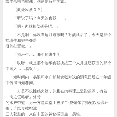
绘里奈嘴角微翘，满是期待的笑意。
【此处应放ＯＰ】
「听说了吗？今天的食戟……」
「啊~ 肉魅和盖研是吧。」
「不是啊！你没看远月速报吗？对战延后了，今天是那个
插班生和她争夺盖
研的处置权。」
「插班生……哪个插班生？」
「哎呀，就是那个连续食戟挑战三个人并且还获胜的那个
中国人……易银！」
短时间内，易银和水户郁魅食戟对决的消息已经在一年级
中传得街知巷闻。
一方是不仅性感火辣，并且在肉料理上造诣很深，有着
「肉之侵略者」外号
的水户郁魅，另一方是课堂上被罗兰·夏佩尔讲师冠以极高评
价，连续食戟挑战
三人获胜的，来自中国的神秘插班生，易银。