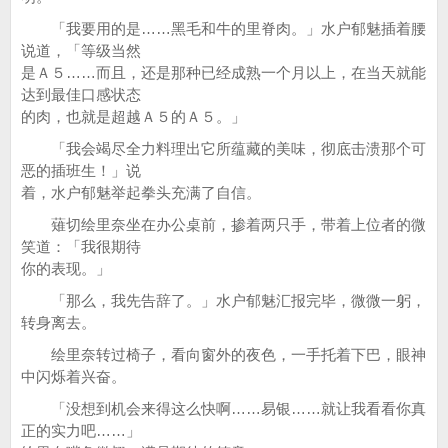
「我要用的是……黑毛和牛的里脊肉。」水户郁魅插着腰
说道，「等级当然
是Ａ５……而且，还是那种已经成熟一个月以上，在当天就能
达到最佳口感状态
的肉，也就是超越Ａ５的Ａ５。」
「我会竭尽全力料理出它所蕴藏的美味，彻底击溃那个可
恶的插班生！」说
着，水户郁魅举起拳头充满了自信。
薙切绘里奈坐在办公桌前，掺着两只手，带着上位者的微
笑道：「我很期待
你的表现。」
「那么，我先告辞了。」水户郁魅汇报完毕，微微一躬，
转身离去。
绘里奈转过椅子，看向窗外的夜色，一手托着下巴，眼神
中闪烁着兴奋。
「没想到机会来得这么快啊……易银……就让我看看你真
正的实力吧……」