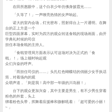
在田所惠眼中，这个白衣少年仿佛身披霞光……
「久等了！」一声嘹亮热情的女声响起。
诺大的室内会场，灯光密布，照射得台上一片通明。在舞
台的正上方是一个
巨型四面屏幕，实时为四方的观众转送食戟的现场画面，由开
学典礼时候的司仪
担任本场食戟的主持人。
「食戟管理局方面表示认可这场对决为正式的「食
戟」！」场上顿时响起观
众们兴奋的呼声。
「而担任司仪的……」头扎红色蝴蝶结的俏丽少女手执话
筒，对着场内的观
众萌声道，「则是我！高中部一年级的川岛丽！」
台下的观众更加兴奋，其中主要是男生，有不少男生穿着
粉色的外套，头上
绑着粉色头带，挥舞着应援棒和旗帜吼着：「超可爱的小丽！
~ 」