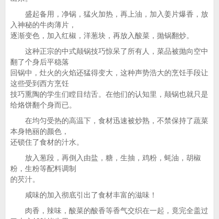
盛起备用，净锅，猛火加热，再上油，加入姜片爆香，放
入神秘的牛肉薄片，
逐渐变色，加入红椒，洋葱块，再放入酸菜，抛锅翻炒。
这种正宗的中式颠锅技巧惊呆了所有人，菜品被抛向空中
翻了个身后平稳落
回锅中，灶火的火焰还猛得变大，这种声势浩大的烹饪手段让
这些受到西方烹饪
技巧熏陶的学生们瞠目结舌。在他们的认知里，颠锅也就只是
给烙饼翻个身而已。
在均匀受热的高温下，食材迅速被炒熟，不禁保持了蔬菜
本身艳丽的颜色，
还锁住了食材的汁水。
放入葱段，再倒入由盐，糖，生抽，鸡粉，蚝油，胡椒
粉，生粉等配料调制
的芡汁。
咸味的加入彻底引出了食材丰富的滋味！
肉香，辣味，酸菜的酸香等香气交织在一起，竟完全盖过