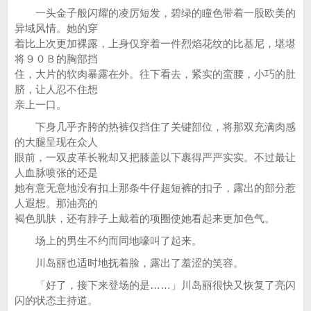
一头金子般闪耀的凌厉短发，碧绿的瞳色带着一股欧美的
异域风情。她的穿
着比上次更加裸露，上身仅穿着一件烈焰花纹的比基尼，堪堪
将９０Ｂ的胸部挡
住，大片的软肉暴露在外。往下看去，紧实的蛮腰，小巧的肚
脐，让人忍不住想
亲上一口。
下身几乎齐胯的热裤仅挡住了关键部位，将那双充满肉感
的大腿呈现在众人
眼前，一双皮革长靴却又把膝盖以下裹得严严实实。不过最让
人血脉喷张的还是
她有意无意地没有扣上那条牛仔超短裤的扣子，露出的部分惹
人遐想。那油亮的
褐色肌肤，还有脖子上戴着的项圈使她看起来更加色气。
场上的男生不约而同地嚎叫了起来。
川岛丽也适时地抚着脸，露出了羞涩的笑容。
「好了，接下来登场的是……」川岛丽很快又恢复了亮闪
闪的状态主持道。