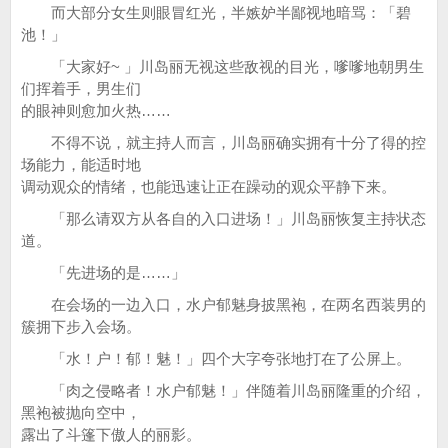
而大部分女生则眼冒红光，半嫉妒半鄙视地暗骂：「碧
池！」
「大家好~ 」川岛丽无视这些敌视的目光，嗲嗲地朝男生
们挥着手，男生们
的眼神则愈加火热……
不得不说，就主持人而言，川岛丽确实拥有十分了得的控
场能力，能适时地
调动观众的情绪，也能迅速让正在躁动的观众平静下来。
「那么请双方从各自的入口进场！」川岛丽恢复主持状态
道。
「先进场的是……」
在会场的一边入口，水户郁魅身披黑袍，在两名西装男的
簇拥下步入会场。
「水！户！郁！魅！」四个大字夸张地打在了公屏上。
「肉之侵略者！水户郁魅！」伴随着川岛丽隆重的介绍，
黑袍被抛向空中，
露出了斗篷下傲人的丽影。