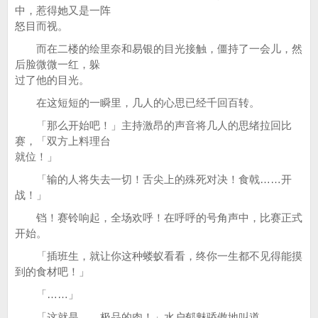
中，惹得她又是一阵
怒目而视。
而在二楼的绘里奈和易银的目光接触，僵持了一会儿，然
后脸微微一红，躲
过了他的目光。
在这短短的一瞬里，几人的心思已经千回百转。
「那么开始吧！」主持激昂的声音将几人的思绪拉回比
赛，「双方上料理台
就位！」
「输的人将失去一切！舌尖上的殊死对决！食戟……开
战！」
铛！赛铃响起，全场欢呼！在呼呼的号角声中，比赛正式
开始。
「插班生，就让你这种蝼蚁看看，终你一生都不见得能摸
到的食材吧！」
「……」
「这就是……极品的肉！」水户郁魅骄傲地叫道。