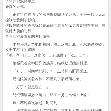
了水户郁魅烤牛里
脊肉的香气。
正在将烤肉切片的水户郁魅闻到了香气，全身一软，无法
控制地受到了影响。
这股侵略性的香气犹如充满雄性激素的猛男将她围在中间，冲
破她大脑的防线，
直奔女性最羞耻的密处而去。
水户郁魅无力地抱着胸，脸上泛着红晕，汗水划过脸颊，
发出了不甘的娇喘：
「呃~ 啊~ 什……这家伙……到底做了什么……？」
她强忍着这种怪异的感觉，继续处理她的料理。
「好了，时间就快到了！」主持川岛丽提醒道。
易银眼神沉着冷静，不因到了最后而松懈。
「好了！就是现在！」
易银朝锅里撒上尾油，铲子一扬，出锅！上碟！
铛！赛铃再次响起，时间到！
「接下来开始进入评审环节！首先从易银同学的料理开