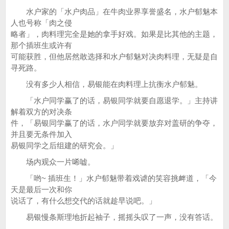
水户家的「水户肉品」在牛肉业界享誉盛名，水户郁魅本
人也号称「肉之侵
略者」，肉料理完全是她的拿手好戏。如果是比其他的主题，
那个插班生或许有
可能获胜，但他居然敢选择和水户郁魅对决肉料理，无疑是自
寻死路。
没有多少人相信，易银能在肉料理上抗衡水户郁魅。
「水户同学赢了的话，易银同学就要自愿退学。」主持讲
解着双方的对决条
件，「易银同学赢了的话，水户同学就要放弃对盖研的争夺，
并且要无条件加入
易银同学之后组建的研究会。」
场内观众一片唏嘘。
「哟~ 插班生！」水户郁魅带着戏谑的笑容挑衅道，「今
天是最后一次和你
说话了，有什么想交代的话就趁早说吧。」
易银慢条斯理地折起袖子，摇摇头叹了一声，没有答话。