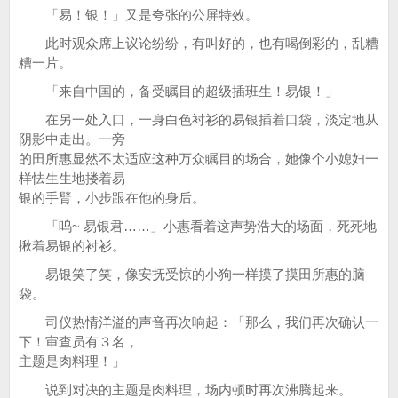
「易！银！」又是夸张的公屏特效。
此时观众席上议论纷纷，有叫好的，也有喝倒彩的，乱糟
糟一片。
「来自中国的，备受瞩目的超级插班生！易银！」
在另一处入口，一身白色衬衫的易银插着口袋，淡定地从
阴影中走出。一旁
的田所惠显然不太适应这种万众瞩目的场合，她像个小媳妇一
样怯生生地搂着易
银的手臂，小步跟在他的身后。
「呜~ 易银君……」小惠看着这声势浩大的场面，死死地
揪着易银的衬衫。
易银笑了笑，像安抚受惊的小狗一样摸了摸田所惠的脑
袋。
司仪热情洋溢的声音再次响起：「那么，我们再次确认一
下！审查员有３名，
主题是肉料理！」
说到对决的主题是肉料理，场内顿时再次沸腾起来。