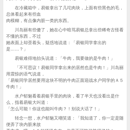
在冷藏箱中，易银拿出了几坨肉块，上面有些黑色的毛，
总体看起来有些血
肉模糊，有点像内脏一类的东西。
川岛丽有些傻了，她在心中暗骂易银总拿出些稀奇古怪看
不懂的东西，不过
她表面上却歪着头，疑惑地说道：「易银同学拿出的
是……？」
易银难得地抬头说道：「牛肉，我要做的是牛肉！」
「不可思议！易银同学拿出来的居然也是牛肉！」川岛丽
用震惊的语气说道，
「易银同学居然要用这块不明的牛肉正面迎战水户同学的Ａ５
牛肉！」
水户郁魅看着易银手里的肉块，看了半天也没看出是什
么，指着易银大叫道：
「怎么可能！你这也能叫牛肉？！别说大话了！」
转念一想，水户郁魅又嘲笑道：「我知道了，你一定是随
便弄了块内脏来故