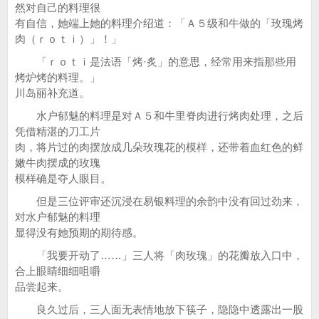
然对自己的料理很
有自信，她端上她的料理介绍道：「Ａ５级和牛做的「玫瑰烤
肉（ｒｏｔｉ）」！」
「ｒｏｔｉ是法语「烤·炙」的意思，经常用来指那些用
烤炉烤的料理。」
川岛丽补充道。
水户郁魅的料理是对Ａ５和牛里脊肉进行烤肉处理，之后
凭借精湛的刀工片
肉，将片过的肉摆放成几朵玫瑰花的模样，还带着血红色的鲜
嫩牛肉摆成的玫瑰
模样确是夺人眼目。
但是三位评审还沉浸在易银料理的余韵中没有回过劲来，
对水户郁魅的料理
显得没有她预期的期待感。
「我要开动了……」三人将「肉玫瑰」的花瓣放入口中，
合上眼睛细细咀嚼
品尝起来。
良久过后，三人面无表情地放下筷子，隐隐中透露出一股