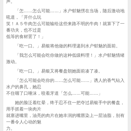
声。
「怎……怎么可能……」水户郁魅愣在当场，随后激动地
吼道，「开什么玩
笑！Ａ５牛肉怎么可能输给这些来路不明的牛肉！就算下了一
番功夫，也不过是
低等的食材罢了！」
「吃一口。」易银将他做的料理递到水户郁魅的面前。
「我怎么可能会吃你做的这种低级料理！」水户郁魅情绪
激动。
「吃一口。」易银又将餐盘朝她面前凑了凑。
「怎么可能会吃你的……怎么可能……」诱人的香气钻入
水户的鼻孔，她忍
不住咽了口唾沫，咬着牙道「怎么……可能……」
她的脸泛着红晕，终于忍不住一把夺过易银手中的餐盘，
用手抓着一块肉片
就塞进嘴里，油亮的肉片在她丰润的嘴唇染上一层油脂，别有
一番令人心动的魅
力。