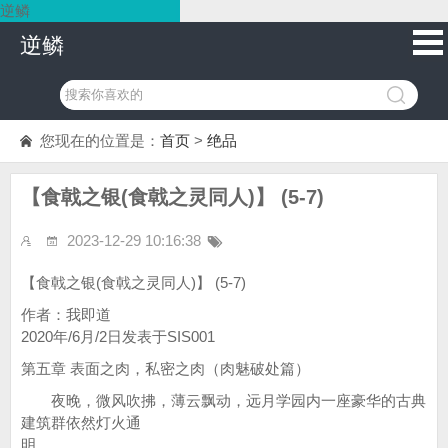
逆鳞
逆鳞
您现在的位置是：
首页
>
绝品
【食戟之银(食戟之灵同人)】 (5-7)
2023-12-29 10:16:38
【食戟之银(食戟之灵同人)】 (5-7)
作者：我即道
2020年/6月/2日发表于SIS001
第五章 表面之肉，私密之肉（肉魅破处篇）
夜晚，微风吹拂，薄云飘动，远月学园内一座豪华的古典
建筑群依然灯火通
明。