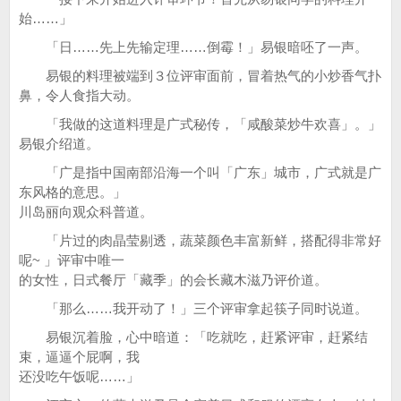
始……」
「日……先上先输定理……倒霉！」易银暗呸了一声。
易银的料理被端到３位评审面前，冒着热气的小炒香气扑
鼻，令人食指大动。
「我做的这道料理是广式秘传，「咸酸菜炒牛欢喜」。」
易银介绍道。
「广是指中国南部沿海一个叫「广东」城市，广式就是广
东风格的意思。」
川岛丽向观众科普道。
「片过的肉晶莹剔透，蔬菜颜色丰富新鲜，搭配得非常好
呢~ 」评审中唯一
的女性，日式餐厅「藏季」的会长藏木滋乃评价道。
「那么……我开动了！」三个评审拿起筷子同时说道。
易银沉着脸，心中暗道：「吃就吃，赶紧评审，赶紧结
束，逼逼个屁啊，我
还没吃午饭呢……」