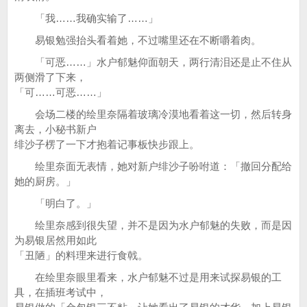
「我……我确实输了……」
易银勉强抬头看着她，不过嘴里还在不断嚼着肉。
「可恶……」水户郁魅仰面朝天，两行清泪还是止不住从
两侧滑了下来，
「可……可恶……」
会场二楼的绘里奈隔着玻璃冷漠地看着这一切，然后转身
离去，小秘书新户
绯沙子楞了一下才抱着记事板快步跟上。
绘里奈面无表情，她对新户绯沙子吩咐道：「撤回分配给
她的厨房。」
「明白了。」
绘里奈感到很失望，并不是因为水户郁魅的失败，而是因
为易银居然用如此
「丑陋」的料理来进行食戟。
在绘里奈眼里看来，水户郁魅不过是用来试探易银的工
具，在插班考试中，