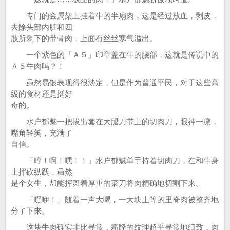
专门的金属架上挂着牛的半扇肉，这是经过放血，剥皮，
去除头部内脏和四
肢所剩下的带骨肉，上面有丝丝寒气溢出。
一个紫色的「Ａ５」印章盖在牛的腰部，这就是传说中的
Ａ５牛肉吗？！
虽然易银表现得很淡定，但是作为普通平民，对于这些高
级的食材还是挺好
奇的。
水户郁魅一把拔出套在大腿刀带上的切肉刀，眼神一凛，
嘴角轻笑，充满了
自信。
「哼！啊！嘿！！」水户郁魅单手持着切肉刀，在和牛身
上挥砍纵跃，虽然
是个女生，却能挥舞着厚重的菜刀将肉精确地切割下来。
「嘿咿！」随着一声大喝，一大块上等的里脊肉被整齐地
分了下来。
这块牛肉确实非比寻常，霜降的纹理超乎寻常地细致，肉