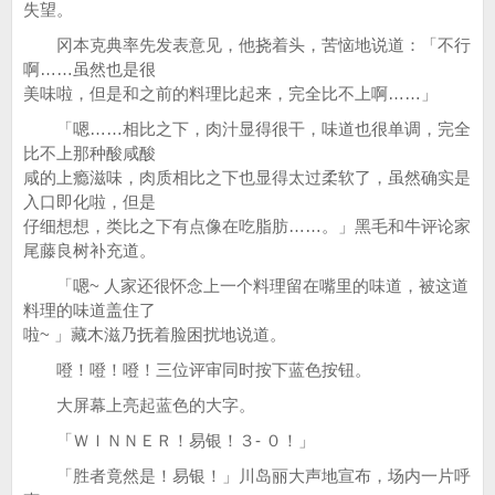
失望。
冈本克典率先发表意见，他挠着头，苦恼地说道：「不行
啊……虽然也是很
美味啦，但是和之前的料理比起来，完全比不上啊……」
「嗯……相比之下，肉汁显得很干，味道也很单调，完全
比不上那种酸咸酸
咸的上瘾滋味，肉质相比之下也显得太过柔软了，虽然确实是
入口即化啦，但是
仔细想想，类比之下有点像在吃脂肪……。」黑毛和牛评论家
尾藤良树补充道。
「嗯~ 人家还很怀念上一个料理留在嘴里的味道，被这道
料理的味道盖住了
啦~ 」藏木滋乃抚着脸困扰地说道。
噔！噔！噔！三位评审同时按下蓝色按钮。
大屏幕上亮起蓝色的大字。
「ＷＩＮＮＥＲ！易银！３- ０！」
「胜者竟然是！易银！」川岛丽大声地宣布，场内一片呼