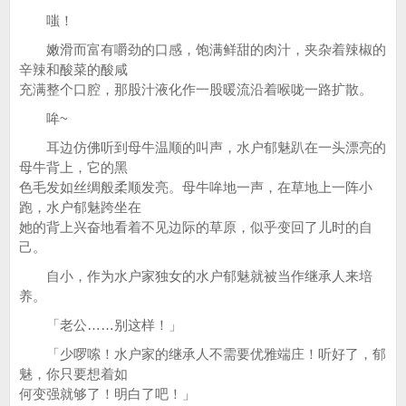
嗤！
嫩滑而富有嚼劲的口感，饱满鲜甜的肉汁，夹杂着辣椒的
辛辣和酸菜的酸咸
充满整个口腔，那股汁液化作一股暖流沿着喉咙一路扩散。
哞~
耳边仿佛听到母牛温顺的叫声，水户郁魅趴在一头漂亮的
母牛背上，它的黑
色毛发如丝绸般柔顺发亮。母牛哞地一声，在草地上一阵小
跑，水户郁魅跨坐在
她的背上兴奋地看着不见边际的草原，似乎变回了儿时的自
己。
自小，作为水户家独女的水户郁魅就被当作继承人来培
养。
「老公……别这样！」
「少啰嗦！水户家的继承人不需要优雅端庄！听好了，郁
魅，你只要想着如
何变强就够了！明白了吧！」