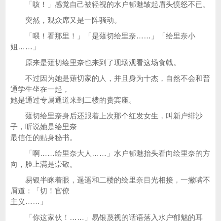
「咳！」感觉自己被轻视的水户郁魅皱起眉头愤怒不已。
突然，观众席又是一阵骚动。
「喂！看那里！」「是薙切绘里奈……」「绘里奈小
姐……」
原来是薙切绘里奈也来到了现场观看这场食戟。
不过因为她是薙切家的人，并且身为十杰，自然不会和普
通学生坐在一起，
她是通过专属通道来到二楼的贵宾座。
薙切绘里奈身后还跟着上次那个红发女生，叫新户绯沙
子，听说她是绘里奈
最信任的贴身秘书。
「啊……绘里奈大人……」水户郁魅抬头看向绘里奈的方
向，脸上满是崇敬。
易银半眯着眼，遥遥和二楼的绘里奈目光相接，一撇嘴不
屑道：「切！官僚
主义……」
「你这家伙！……」易银蔑视的话语落入水户郁魅的耳