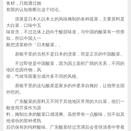
食材，只能通过她
有限的认知推断出这个结论。
渍菜是日本人以本土的风味腌制的各种蔬菜，主要原料是
大白菜，口味中五
味皆含，不过总体上趋向于酸甜味道，与中国的酸菜有一些类
似，所以中国人一
般把渍菜称作「日本酸菜」。
易银手里的当然不是日本的渍菜，而是正宗的中国酸菜。
不过即使是中国酸菜，因为国土面积广阔的关系，不同的
地区也因作物，风
俗，气候等因素分成许多不同的风格。
易银手里的这坛酸菜是家乡的外婆亲自腌好，让他带去国
外吃的。
广东酸菜的原料又不同于其他地区常用的大白菜，他们一
般使用芥菜作为原
料，腌制出来的酸菜口感清爽。虽然带有一点酸味，但不似其
他省份的那种煮熟
后仍保有的纯粹酸味。广东酸菜经过烹调后会变得清香中带着