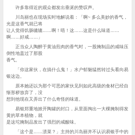
许多靠得近的观众都发出垂涎的赞叹声。
川岛丽也在现场实时地解说着：「啊~ 多么美妙的香气，
光是这香气就已将
让人觉得饥肠辘辘……啊！唔！这……这是什么味道……
啊……好咸……」
正当众人陶醉于黄油煎肉的香气时，一股腌制品的咸味压
倒性地盖过了那股
香气。
「你这家伙，在搞什么鬼！」水户郁魅猛然转过头看向易
银这边。
原本她还以为那个可恶的家伙见到如此高级的食材已经自
惭形秽放弃了，没
想到他现在又弄出了什么奇怪的味道。
易银郑重地掀开陶罐的封口，从里面掏出一大棵腌制得发
黄的草本植物，就
是这坨腌制品发出了强烈的咸酸味。
「这个是……渍菜？」主持的川岛丽并不认识易银手中的