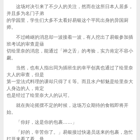
这场对决引来了不少人的关注，然而在这所日本人居多，
并且多为名门子弟
的学园里，学生们大多不太看好易银这个平民出身的异国厨
师。
不过崎岖的消息却一波接着一波，有人挖出了易银参加插
班考试的审查是薙
切绘里奈的消息，能通过「神之舌」的考验，实力肯定不容小
觑。
当然，也有人指出同为插班生的幸平创真也通过了绘里奈
大人的审查，但是
第一堂法式料理的课却只得了Ｅ等。而且水户郁魅是绘里奈大
人身边的人，肯定
也是经过了绘里奈大人的认可。
就在舆论摇摆不定的时候，这场万众期待的食戟即将开
始。
「你好，这是你的包裹……」
「好的，辛苦你了。」易银接过快递员送来的包裹，急忙
打开来看了看，悬