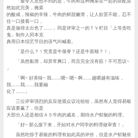
「最令人意想不到的是，牛肉和这种腌菜在一起的搭配居
然如此完美，腌菜
的酸咸，辣椒的辛辣，牛肉的鲜甜嫩滑，让人欲罢不能，忍不
住一口接着一口，
真是做得太出色了……」同是评审之一的ＴＶ栏目「上等贪吃
鬼」制作人冈本克
典用日本综艺节目的语气叫喊着。
「是什么？！究竟是牛颈脊？还是牛面颊？！」
「虽然黏滑，却异常爽口，而且完全没有筋！不可思议~
」
「啊~ 好美味~ 我……嗯~ 嗯~ 啊……越嚼越有滋味，
我……我……我要融
化了……」
三位评审强烈的反应使观众议论纷纷，虽然有人觉得易银
应该要赢了，但是
大部分人还是相信Ａ５牛肉的威名，期待水户郁魅的料理。
「好~ 那么接下来，开始对水户同学的料理做审查！」
虽然吃惊于易银的料理有如此高的评价，但是水户郁魅依