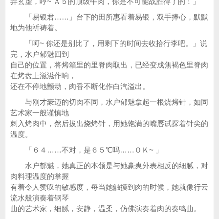
弄玄虚，哼~ Ａ５的顶级牛肉，你是不可能战胜得了的！」
「易银君……」台下的田所惠看着易银，双手捧心，默默
地为他祈祷着。
「呵~ 你还是别比了，用剩下的时间去收拾行李吧。」说
完，水户郁魅回到
自己的位置，将烤箱里的里脊肉取出，已经变成焦褐色里脊肉
在烤盘上滋滋作响，
还在不停地颤动，肉香不断化作白汽溢出。
与刚才豪迈的切肉不同，水户郁魅拿起一根烧烤针，如同
艺术家一般谨慎地
刺入烤肉中，然后拔出烧烤针，用她饱满的嘴唇试探着针尖的
温度。
「６４……不对，是６５℃吗……ＯＫ~ 」
水户郁魅，她真正的本领是与她豪爽外表相反的细腻，对
肉料理温度的掌握
有着令人赞叹的敏感度，每当她触摸到肉的时候，她就像行云
流水般演奏着钢琴
曲的艺术家，细腻，安静，温柔，仿佛演奏着肉的奏鸣曲。