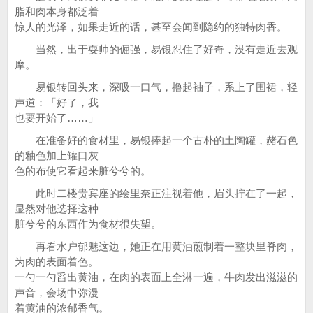
脂和肉本身都泛着
惊人的光泽，如果走近的话，甚至会闻到隐约的独特肉香。
当然，出于耍帅的倔强，易银忍住了好奇，没有走近去观
摩。
易银转回头来，深吸一口气，撸起袖子，系上了围裙，轻
声道：「好了，我
也要开始了……」
在准备好的食材里，易银捧起一个古朴的土陶罐，赭石色
的釉色加上罐口灰
色的布使它看起来脏兮兮的。
此时二楼贵宾座的绘里奈正注视着他，眉头拧在了一起，
显然对他选择这种
脏兮兮的东西作为食材很失望。
再看水户郁魅这边，她正在用黄油煎制着一整块里脊肉，
为肉的表面着色。
一勺一勺舀出黄油，在肉的表面上全淋一遍，牛肉发出滋滋的
声音，会场中弥漫
着黄油的浓郁香气。