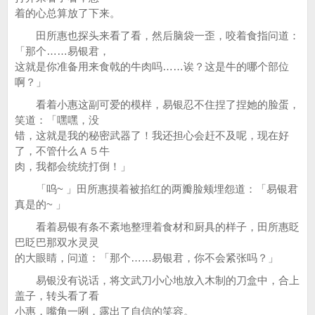
着的心总算放了下来。
田所惠也探头来看了看，然后脑袋一歪，咬着食指问道：
「那个……易银君，
这就是你准备用来食戟的牛肉吗……诶？这是牛的哪个部位
啊？」
看着小惠这副可爱的模样，易银忍不住捏了捏她的脸蛋，
笑道：「嘿嘿，没
错，这就是我的秘密武器了！我还担心会赶不及呢，现在好
了，不管什么Ａ５牛
肉，我都会统统打倒！」
「呜~ 」田所惠摸着被掐红的两瓣脸颊埋怨道：「易银君
真是的~ 」
看着易银有条不紊地整理着食材和厨具的样子，田所惠眨
巴眨巴那双水灵灵
的大眼睛，问道：「那个……易银君，你不会紧张吗？」
易银没有说话，将文武刀小心地放入木制的刀盒中，合上
盖子，转头看了看
小惠，嘴角一咧，露出了自信的笑容。