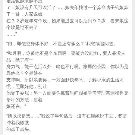
走路也越来越不成
了，娘没有几天可以活了……娘去年找过一个算命瞎子给娘算
了一卦，人家说娘
在３２岁这年有个坎，如果能过去可以活到９０岁，看来娘这
个坎是过不去了
……”
“娘，即便您身体不好，不是还有爹么？”我继续追问道。
“秋月啊，你爹他不是个东西啊，要能力没能力，要人品没人
品，除了有一
身力气，能干点活以外，啥也不行啊。家里的茶园，你以为是
靠他么？全是娘在
支撑啊。所以娘要你，一方面赶快熟悉、了解小康的生活习
惯，照顾好他，别让
他受了委屈；另一方面要你抓紧时间跟娘学习管理茶园和售卖
茶叶的方法，趁着
娘还在。”
“所以您是想……”我说了半句话后，没有在继续说下去，婆婆
冲着我微微
的点了点头。