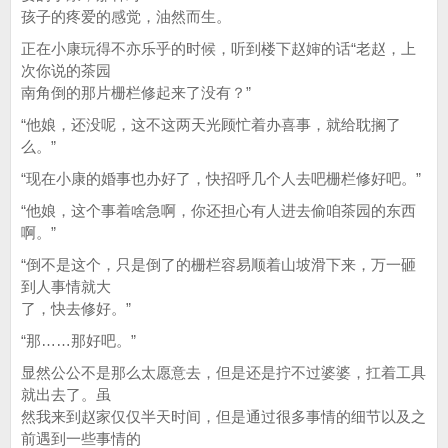
孩子的疼爱的感觉，油然而生。
正在小康玩得不亦乐乎的时候，听到楼下赵婶的话“老赵，上
次你说的茶园
南角倒的那片栅栏修起来了没有？”
“他娘，还没呢，这不这两天光顾忙着办喜事，就给耽搁了
么。”
“现在小康的婚事也办好了，快招呼几个人去吧栅栏修好吧。”
“他娘，这个事着啥急啊，你还担心有人进去偷咱茶园的东西
啊。”
“倒不是这个，只是倒了的栅栏容易顺着山坡滑下来，万一砸
到人事情就大
了，快去修好。”
“那……那好吧。”
显然公公不是那么太愿意去，但是还是拧不过婆婆，扛着工具
就出去了。虽
然我来到赵家仅仅半天时间，但是通过很多事情的细节以及之
前遇到一些事情的