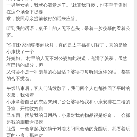
一男半女的，我就心满意足了。”就算我再傻，也不至于傻到
在这个场合下提要
求，按照母亲提前教好的话来应答。
听到我的话语，桌子上的人无不点头，带着一脸羡慕的看着公
婆。
“你们赵家能够娶到秋月，真的是太幸福和明智了，真的是给
小康找了一个
好媳妇。”村里的人无不对公婆如此说道，充满了羡慕，虽然
有巴结的成分，但
又何尝不是一种羡慕的心里话？婆婆每每听到这样的话，都笑
的合不拢嘴。
午饭结束后，客人们陆续散了，我们四个人也都换回了平时的
衣服，我领着
小康拿着自己的东西来到了公公婆婆给我和小康安排在二楼的
卧室，开始收拾自
己东西、摆放我的日用品，小康对我的物品很是好奇，一会抓
起我的胭脂盒摸摸
脸蛋，一会拿起我的镜子对着太阳照会动的亮圈玩。我看着玩
耍的小康，那种对