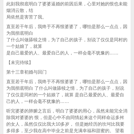
此刻我彻底明白了婆婆逼婚的前因后果，心里对她的恨也未能
烟消云散，结
局依然是害苦了我。
直至若干年后，我终于不再恨婆婆了，哪怕是那么一点点，因
为我彻底明白
了什么叫做舔犊之情，为了自己的孩子，别说了仅仅是同村的
一个姑娘了，就算
是自己最爱的人、最爱自己的人，一样会毫不犹豫的……
【未完待续】
第十三章初婚与回门
直至若干年后，我终于不再恨婆婆了，哪怕是那么一点点，因
为我彻底明白 了什么叫做舔犊之情，为了自己的孩子，别说
了仅仅是同村的一个姑娘了，就算 是自己最爱的人、最爱自
己的人，一样会毫不犹豫的……
听完婆婆的肺腑之言后，明白了婆婆的用心，虽然未能完全消
除我对婆婆的 恨，但是心中不由同情起来这个同样命运多舛
的女人，虽然仅仅比我大10多岁， 但是她经历的坎坷比我要
多得多，至少我在高中毕业之前是充满幸福和甜蜜的。 望着