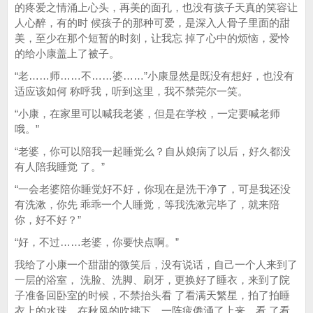
的疼爱之情涌上心头，再美的面孔，也没有孩子天真的笑容让
人心醉，有的时 候孩子的那种可爱，是深入人骨子里面的甜
美，至少在那个短暂的时刻，让我忘 掉了心中的烦恼，爱怜
的给小康盖上了被子。
“老……师……不……婆……”小康显然是既没有想好，也没有
适应该如何 称呼我，听到这里，我不禁莞尔一笑。
“小康，在家里可以喊我老婆，但是在学校，一定要喊老师
哦。”
“老婆，你可以陪我一起睡觉么？自从娘病了以后，好久都没
有人陪我睡觉 了。”
“一会老婆陪你睡觉好不好，你现在是洗干净了，可是我还没
有洗漱，你先 乖乖一个人睡觉，等我洗漱完毕了，就来陪
你，好不好？”
“好，不过……老婆，你要快点啊。”
我给了小康一个甜甜的微笑后，没有说话，自己一个人来到了
一层的浴室， 洗脸、洗脚、刷牙，更换好了睡衣，来到了院
子准备回卧室的时候，不禁抬头看 了看满天繁星，拍了拍睡
衣上的水珠，在秋风的吹拂下，一阵疲倦涌了上来，看 了看