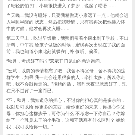
了轻轻的怕 打，小康很快进入了梦乡，说起了呓语……
当天晚上我没有睡好，只要我稍微离小康远了一点，他就会进
入半睡半醒的 状态，然后把我吵醒，只有我再次把他搂入怀
中的时候，他才会再次入睡……
第二天早上，吃过早饭后，我照例带着小康来到了学校，不出
所料，中午我 给孩子做饭的时候，宏斌再次出现在了我的面
前，我也知道小康此刻就躲在门外 偷听、偷看。
“秋月，考虑好了吗？”宏斌开门见山的急迫询问。
“宏斌，以前的事情都忘了吧…我舍不得父母，舍不得我的这
群学生，如果 我一走会连累很多的人，牵扯太多，所以你走
吧，我不会跟你走的。”拒绝的话， 我昨天夜里就想好了，现
在只不过背了一遍而已。
“不，秋月，我知道你的担心，不过你的担心真的是多余的，
我以后可以给 你更多的东西，给你更好的未来，你担心你父
母，你担心这群孩子，可你为什么 不考虑一下你自己？你嫁
给了一个乳臭未干的小毛孩，这和守活寡有什么区别？ 嫁给
我，我可以给你一切。”