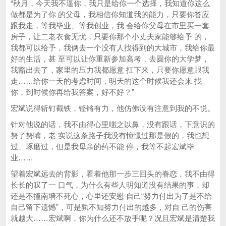
“秋月，今天我不逼你，我只是给你一个选择，我知道你这么
做都是为了你 的父母，我相信你知道我的能力，只要你答应
跟我走，等我毕业、等我创业，我 会给你父母在市里买一套
房子，让二老衣食无忧，只要你那个小丈夫家能够给予 的，
我都可以给予，我俩去一个没有人找得到的大城市，我给你最
好的生活，甚 至可以让你重新参加高考，去圆你的大学梦，
我豁出去了，家里的压力我都愿意 扛下来，只要你愿意跟我
走……给你一天的考虑时间，明天的这个时候我还会来 找
你，到时候你再给我答案，好不好？”
宏斌说得斩钉截铁，铿锵有力，他仿佛没有注意到我的不悦。
针对他说的话，我不由得心里嗤之以鼻，没有跟话，下意识的
努了努嘴，老 实说这条路子我没有憧憬过那是假的，我也想
过、琢磨过，但是我母亲的药不能 停，我等不起宏斌毕
业……
望着宏斌远去的背影，看着他那一步三回头的眷恋，我不由得
长长的叹了一 口气，为什么有些人明知道没有结果的事，却
还是不撞南墙不死心，心里还安慰 自己“努力付出为了是不给
自己留下遗憾”，可是孰不知努力付出的越多，对自 己的伤害
就越大……宏斌啊，你为什么还不放手呢？况且宏斌是清楚我