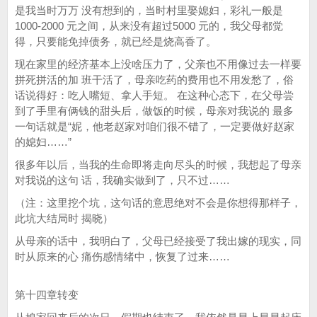
是我当时万万 没有想到的，当时村里娶媳妇，彩礼一般是
1000-2000 元之间，从来没有超过5000 元的，我父母都觉
得，只要能免掉债务，就已经是烧高香了。
现在家里的经济基本上没啥压力了，父亲也不用像过去一样要
拼死拼活的加 班干活了，母亲吃药的费用也不用发愁了，俗
话说得好：吃人嘴短、拿人手短。 在这种心态下，在父母尝
到了手里有俩钱的甜头后，做饭的时候，母亲对我说的 最多
一句话就是“妮，他老赵家对咱们很不错了，一定要做好赵家
的媳妇……”
很多年以后，当我的生命即将走向尽头的时候，我想起了母亲
对我说的这句 话，我确实做到了，只不过……
（注：这里挖个坑，这句话的意思绝对不会是你想得那样子，
此坑大结局时 揭晓）
从母亲的话中，我明白了，父母已经接受了我出嫁的现实，同
时从原来的心 痛伤感情绪中，恢复了过来……
第十四章转变