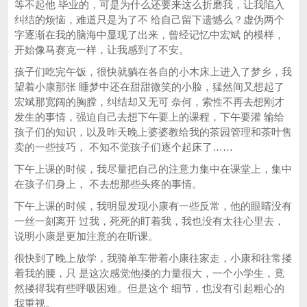
等不起他 毕业的，可是为什么还要来这么折磨我，让我陷入
纠结的烦恼，难道只是为了不 给自己留下遗憾么？虚伪两个
字逐渐在我的脑海中显现了出来，曾经记忆中宏斌 的模样，
开始像马赛克一样，让我感到了不安。
孩子们吃完午饭，很快就躺在各自的小木床上进入了梦乡，我
望着小康那张 睡梦中还在甜甜微笑的小脸，猛然间又想起了
宏斌那宽阔的胸膛，纠结却又无可 奈何，索性不再去想刚才
发生的事情，强迫自己去想下午要上的课程，下午要灌 输给
孩子们的知识，以及昨天晚上婆婆教给我的茶园管理和茶叶售
卖的一些技巧， 不知不觉孩子们逐个起床了……
下午上课的时候，我尽量把自己的注意力集中在课堂上，集中
在孩子们身上， 不去想那些头疼的事情。
下午上课的时候，我明显发现小康有一些反常，他的眼睛没有
一丝一刻离开 过我，死死的盯着我，我也没有太往心里去，
说明小康是更加注意的在听课。
很快到了晚上放学，我骑单车带着小康往家走，小康和往常搂
着我的腰，只 是这次感觉他搂的力量很大，一个小学生，竟
然搂得我有些呼吸困难。但是这个 细节，也没有引起粗心的
我重视。