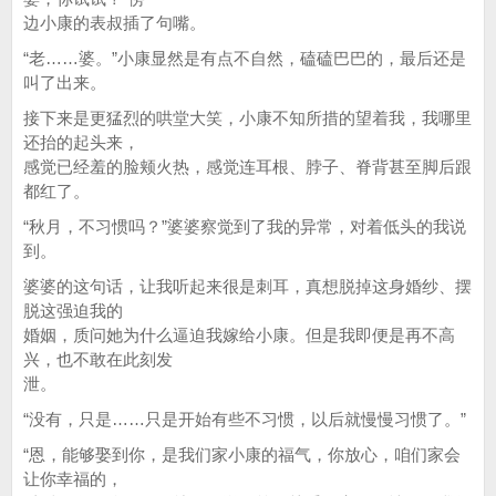
边小康的表叔插了句嘴。
“老……婆。”小康显然是有点不自然，磕磕巴巴的，最后还是
叫了出来。
接下来是更猛烈的哄堂大笑，小康不知所措的望着我，我哪里
还抬的起头来，
感觉已经羞的脸颊火热，感觉连耳根、脖子、脊背甚至脚后跟
都红了。
“秋月，不习惯吗？”婆婆察觉到了我的异常，对着低头的我说
到。
婆婆的这句话，让我听起来很是刺耳，真想脱掉这身婚纱、摆
脱这强迫我的
婚姻，质问她为什么逼迫我嫁给小康。但是我即便是再不高
兴，也不敢在此刻发
泄。
“没有，只是……只是开始有些不习惯，以后就慢慢习惯了。”
“恩，能够娶到你，是我们家小康的福气，你放心，咱们家会
让你幸福的，