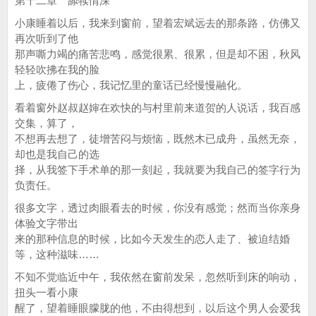
第十二章 舔犊情深
小康睡着以后，我来到窗前，望着宏斌远去的那条路，仿佛又
再次听到了他
那声嘶力竭的痛苦悲鸣，感觉很累、很累，但是却不困，秋风
轻轻吹拂在我的脸
上，疲倦了伤心，我记忆里的童话已经慢慢融化。
看着窗外赵叔赵婶在欢快的与村里前来道贺的人说话，我百感
交集，算了，
不想再去想了，徒增苦闷与烦恼，既然木已成舟，虽然无奈，
却也是我自己的选
择，从我签下手术单的那一刻起，我就要为我自己的签字行为
负责任。
很多文字，透过肉眼看去的时候，你没有感觉；然而当你亲身
体验文字带出
来的那种信息的时候，比如今天发生的恋人走了、被迫结婚
等，这种滋味……
不知不觉临近中午，我依然在窗前发呆，忽然听到床的响动，
扭头一看小康
醒了，望着睡眼朦胧的他，不由得想到，以后这个男人会爱我