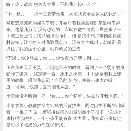
骗了你，请求 您大人大量，不和我计较行么？”
“不，秋月……我一定要带你走，无论我要承受多大的代价。”
然后宏斌死死的搂住了我，开始对着我的脸颊乱亲乱啃了起
来。这是我万万 没有想到的，宏斌在这个情况，居然来了一
手霸王硬上弓，我只能拼命挣扎，但 是我不想把事情闹得满
村皆知，让全村人对我戳戳点点，没有大声喊叫，宏斌正 是
抓住了我的这个心里，动作愈发的过份。
“宏斌，你冷静点，你……你快点放开我，别……”
正在我叫天天不灵、叫地地不应的时候，看到了一个弱小的身
影冲了进来， 我定睛一看，原来是小康，手中还拿着我上课
用的教鞭，瞬间我忘记了自己的安 危，冲着小康大声喊
道：“小康，快跑，去找咱爸妈去。”
小康像没有听到一样，“你……你个坏蛋，快点放开我老婆。”
小康拿着小教鞭拼命向宏斌的后背抽去，同时口中不断的叫喊
着。一棍子下 去，宏斌搂住我的力量明显小了很多，说明小
康打得他很疼，一个小孩子能有多 大力量，我知道小康肯定
是用尽了吃奶的力气在保护我。