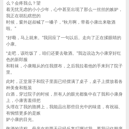
么？会疼我么？望
着无忧无虑的小小少年，心中甚至出现了那么一丝丝的嫉妒，
我正在胡乱瞎想的
时候，窗外赵叔喊了一嗓子，“秋月啊，带着小康出来敬酒
啦。”
“好嘞，马上就来。”我回应了一句以后。走向了正在揉眼睛的
小康。
“走吧，该吃饭了，咱们还要去敬酒。”我边说边为小康穿好红
色的新郎服
和鞋袜，小康顺从的任我摆布，之后我拉着他的手来到了院子
里。
此时，正堂屋子和院子里面已经摆满了桌子，桌子上摆放着各
种美食和瓶装
白酒，穿过院子的时候，所有人的眼光都集中在了我和小康身
上，小康害羞得把
头埋在了我的胳膊上，我能品出那些目光中的味道，有祝福、
有惋惜更多的是嫉
妒小康的目光。
敬酒的流程，母亲在前两天已经反复叮嘱过我，要我记住顺序