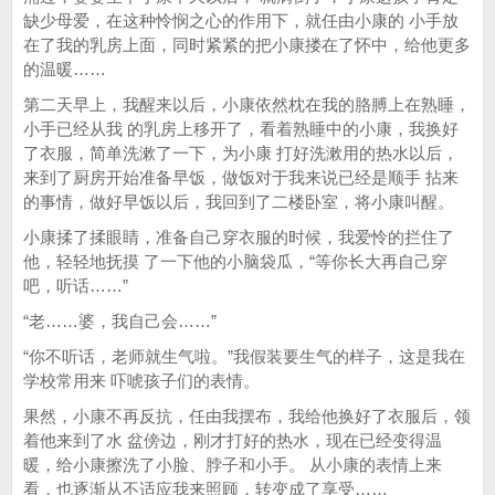
缺少母爱，在这种怜悯之心的作用下，就任由小康的 小手放
在了我的乳房上面，同时紧紧的把小康搂在了怀中，给他更多
的温暖……
第二天早上，我醒来以后，小康依然枕在我的胳膊上在熟睡，
小手已经从我 的乳房上移开了，看着熟睡中的小康，我换好
了衣服，简单洗漱了一下，为小康 打好洗漱用的热水以后，
来到了厨房开始准备早饭，做饭对于我来说已经是顺手 拈来
的事情，做好早饭以后，我回到了二楼卧室，将小康叫醒。
小康揉了揉眼睛，准备自己穿衣服的时候，我爱怜的拦住了
他，轻轻地抚摸 了一下他的小脑袋瓜，“等你长大再自己穿
吧，听话……”
“老……婆，我自己会……”
“你不听话，老师就生气啦。”我假装要生气的样子，这是我在
学校常用来 吓唬孩子们的表情。
果然，小康不再反抗，任由我摆布，我给他换好了衣服后，领
着他来到了水 盆傍边，刚才打好的热水，现在已经变得温
暖，给小康擦洗了小脸、脖子和小手。 从小康的表情上来
看，也逐渐从不适应我来照顾，转变成了享受……