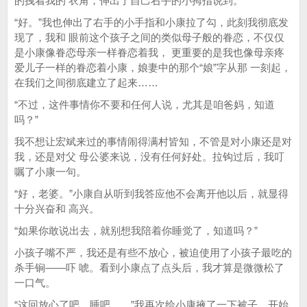
的拽着我的 衣角，伸出了自己右手的小拇指说到。
“好。”我也伸出了右手的小手指和小康拉了勾，此刻我彻底发
现了，我和 眼前这个孩子之间的类似母子般的眷恋，不仅仅
是小康像眷恋母亲一样眷恋着我， 更重要的是我也像母亲疼
爱儿子一样的眷恋着小康，娘妻中的那个“娘”字从那 一刻起，
在我们之间彻底建立了起来……
“不过，这件事情你不要和任何人说，尤其是咱爸妈，知道
吗？”
我不想让宏斌来过的事情闹得满村皆知，不管是对小康还是对
我，还是对父 母公婆来说，没有任何好处。拉钩过后，我叮
嘱了小康一句。
“好，老婆。”小康自从听到我答应他不会离开他以后，就显得
十分兴奋和 高兴。
“如果你敢说出去，就别想我陪着你睡觉了，知道吗？”
小孩子嘴不严，我还是有些不放心，被迫使用了小孩子最吃的
杀手锏——吓 唬。看到小康点了点头后，我才算是微微松了
一口气。
“这回放心了吧，睡吧……”我再次给小康掖了一下被子，开始