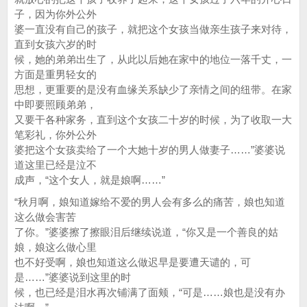
子，因为你外公外
婆一直没有自己的孩子，就把这个女孩当做亲生孩子来对待，
直到女孩六岁的时
候，她的弟弟出生了，从此以后她在家中的地位一落千丈，一
方面是重男轻女的
思想，更重要的是没有血缘关系缺少了亲情之间的纽带。在家
中即要照顾弟弟，
又要干各种家务，直到这个女孩二十岁的时候，为了收取一大
笔彩礼，你外公外
婆把这个女孩卖给了一个大她十岁的男人做妻子……”婆婆说
道这里已经是泣不
成声，“这个女人，就是娘啊……”
“秋月啊，娘知道嫁给不爱的男人会有多么的痛苦，娘也知道
这么做会害苦
了你。”婆婆擦了擦眼泪后继续说道，“你又是一个善良的姑
娘，娘这么做心里
也不好受啊，娘也知道这么做迟早是要遭天谴的，可
是……”婆婆说到这里的时
候，也已经是泪水再次铺满了面颊，“可是……娘也是没有办