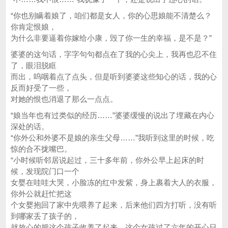
“你也别瞒着娘了，咱们都是女人，你的心思娘能不清楚么？
你肯定恨娘，
为什么非要逼着你嫁给小康，毁了你一生的幸福，是不是？”
婆婆的这句话，字字句句都点在了我的心尖上，我再也忍不住
了，眼泪脱眶
而出，呜咽着点了点头，但是听到婆婆这些知心的话，我的心
反而好受了一些，
对她的恨也消退了那么一点点。
“娘当年也有过类似的经历……”婆婆缓慢的说出了埋藏在内心
深处的话。
“你外公和外婆不是娘的亲生父母……”我听到这里的时候，吃
惊的合不拢嘴巴。
“小时候听邻居说起过，三十多年前，你外公早上起床的时
候，发现院门口一个
女婴在哇哇大哭，小脸冻的红中发紫，身上裹着大人的衣服，
你外公就赶忙把这
个女婴抱回了家中先喂养了起来，后来他们四方打听，没有听
到哪家丢了孩子的，
就放心的把这个孩子收养了起来，这个女孩过了六年的开心日