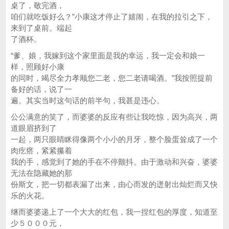
桌了，敬完酒，
咱们就吃饭好么？”小康这才停止了嬉闹，在我的拉引之下，
来到了桌前。端起
了酒杯。
“爹、娘，我嫁到这个家里面是我的幸运，我一定会和娘一
样，照顾好小康
的同时，竭尽全力孝顺您二老，您二老请喝酒。”我按照提前
备好的话，说了一
遍。其实当时这句话的前半句，我甚是违心。
公公满意的笑了，而婆婆的反应有些让我吃惊，因为高兴，两
道眼眉挤到了
一起，两只眼睛眯得像两个小小的月牙，整个脸蛋耸成了一个
肉疙瘩，紧紧攥着
我的手，感觉到了她的手在不停颤抖。由于激动和兴奋，婆婆
无法在隐藏她的那
份斯文，把一切都表漏了出来，由心而发的迸射出灿烂而又快
乐的火花。
继而婆婆递上了一个大大的红包，我一捏红包的厚度，知道至
少５０００元，