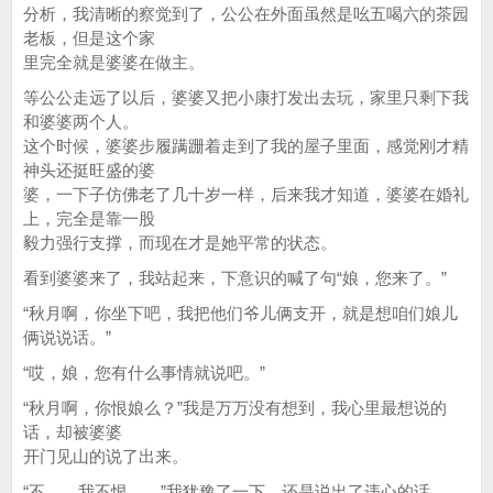
分析，我清晰的察觉到了，公公在外面虽然是吆五喝六的茶园
老板，但是这个家
里完全就是婆婆在做主。
等公公走远了以后，婆婆又把小康打发出去玩，家里只剩下我
和婆婆两个人。
这个时候，婆婆步履蹒跚着走到了我的屋子里面，感觉刚才精
神头还挺旺盛的婆
婆，一下子仿佛老了几十岁一样，后来我才知道，婆婆在婚礼
上，完全是靠一股
毅力强行支撑，而现在才是她平常的状态。
看到婆婆来了，我站起来，下意识的喊了句“娘，您来了。”
“秋月啊，你坐下吧，我把他们爷儿俩支开，就是想咱们娘儿
俩说说话。”
“哎，娘，您有什么事情就说吧。”
“秋月啊，你恨娘么？”我是万万没有想到，我心里最想说的
话，却被婆婆
开门见山的说了出来。
“不……我不恨……”我犹豫了一下，还是说出了违心的话。