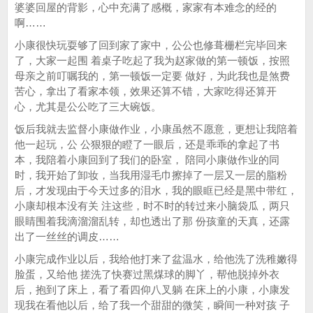
婆婆回屋的背影，心中充满了感概，家家有本难念的经的
啊……
小康很快玩耍够了回到家了家中，公公也修葺栅栏完毕回来
了，大家一起围 着桌子吃起了我为赵家做的第一顿饭，按照
母亲之前叮嘱我的，第一顿饭一定要 做好，为此我也是煞费
苦心，拿出了看家本领，效果还算不错，大家吃得还算开
心，尤其是公公吃了三大碗饭。
饭后我就去监督小康做作业，小康虽然不愿意，更想让我陪着
他一起玩，公 公狠狠的瞪了一眼后，还是乖乖的拿起了书
本，我陪着小康回到了我们的卧室， 陪同小康做作业的同
时，我开始了卸妆，当我用湿毛巾擦掉了一层又一层的脂粉
后，才发现由于今天过多的泪水，我的眼眶已经是黑中带红，
小康却根本没有关 注这些，时不时的转过来小脑袋瓜，两只
眼睛围着我滴溜溜乱转，却也透出了那 份孩童的天真，还露
出了一丝丝的调皮……
小康完成作业以后，我给他打来了盆温水，给他洗了洗稚嫩得
脸蛋，又给他 搓洗了快赛过黑煤球的脚丫，帮他脱掉外衣
后，抱到了床上，看了看四仰八叉躺 在床上的小康，小康发
现我在看他以后，给了我一个甜甜的微笑，瞬间一种对孩 子