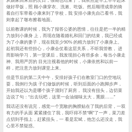
从娘家回来后的次日，假期也结束了，我依然是早上早早起床
做好早饭，照 顾小康穿衣、洗漱、吃饭。然后顺理成章的骑
着自行车带着小康来到了学校，我 安排小康先自己看书，我
则拿起了墩布擦着地面。
以前教课的时候，我为了报答公婆的恩情，往往是把一半的精
力放到小康身 上，而现在随着婚礼和回门的结束，我已经成
为了小康的妻子，现在我至少90% 的精力放到了小康身上。
起初我还有些担心，小康会仗着这层关系，不听我管教， 进
而影响学习，第一堂课后，我发现担心有些多余，每当小康走
神、我用严厉的 目光注视着他的时候，小康依然和以前一
样，把注意力放到课堂上来。
但是节后的第二天中午，安排好孩子们在教室门口的空地玩
耍，我例行为孩 子们做饭的时候，听到后面的小跑脚步声，
开始我还以为是哪个孩子溜到了厨房， 我没有扭头，边切菜
边说了句：“出去玩吧，这里一会油烟味太大，熏眼……”
我话还没有说完，感觉一个宽敞的胸膛贴在了我的后背，一双
有力的手从面 紧紧搂住了我，我吓得不禁“啊”了一声，菜刀差
点切到手指上，赶紧扭头，一 看是宏斌，他怎么还没走，我
心里不禁疑惑。