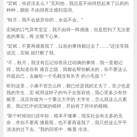
“宏斌，你还没走么？”见到他，我总是不由得想起来了以前的
种种，眼眶 不由得再次感到湿润。
“秋月，我不会放弃你的，永远不会。”
宏斌的口气异常坚定，我不由得一阵感激，但是想到了无法更
改的事实，再 次狠下心来。
“宏斌，不要再缠着我了，以前的事情都过去了……”还没等我
说完，宏斌 就打断了我。
“不，秋月，我没有忘记你答应过咱俩的事情，我一直都记
得，我知道你有 难言之隐，我都会帮你解决的，你不要这么
作践自己，去嫁给一个毛都没有长齐 的小毛孩？”
听到这里，小康不管怎么样，都已经是我的丈夫了，至少也是
我的学生，宏 斌用这样子的句子去形容他，我心里多少有些
腻歪，况且你做为一个重点大学的 大学生，怎么就这么点素
质。我记忆中的宏斌的模样，开始有了些许的模糊。
“那个时候咱们还年轻，根本不懂事，现实社会有太多的无
奈，求你不要再 缠着我，也不要再逼我了，我只想这么平平
淡淡的过下去。”我的回答中，略显 冷淡。