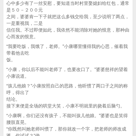
心中多少有了一丝安慰，要知道当时村里娶媳妇给红包，通常
是５０－２００元
之间，婆婆肯一下子就把这么多钱交给我，至少说明了两点，
一是重视我，二是
信任我。不过即便如此，我依然不能消除对她的恨意，那种由
心而发的恨意。
“我要吃饭，我饿了，老师。”小康哪里懂得我的心思，催着我
带着他去吃
饭。
“小康，你以后不能叫老师了，也要改口了。”婆婆慈祥的望着
小康说道。
“孩儿他娘？”小康按照自己的思路，他听惯了两口子之间的称
呼，得出了
结论。
接下来便是全场的哄堂大笑，小康不明就里的挠着后脑勺。
“小康啊，你们还没有孩子，不能叫孩儿他娘。”婆婆也是笑得
腰肢直晃。
“你既然叫她老师叫惯了，那你就改一个字，把老师的师改成
婆，你试试？”傍