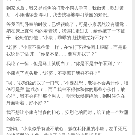
到家以后，我又是照例的打发小康去学习，我做饭，吃过饭
后，小康继续去 学习，我去找婆婆学习茶园的知识。
等我回到卧室的时候，已经很晚了，可是小康居然没有睡觉，
躺在床上直勾 勾的看着我，我连忙走过去，给他掖了一下被
子，轻轻怕打他，“小康，乖乖的 赶快睡觉好不好？”
“老婆，”小康不像往常一样，在怕打下很快闭上眼睛，而是跟
我说起了话 来，“你是不是……要离开我了？”
我吃了一惊，但是马上就明白了，“你是不是中午看到了？”
小康点了点头后，“老婆，不要离开我好不好？”
“唉，”我轻轻的叹了一口气，“不要乱想，老婆不会离开你，咱
俩可是拜 堂成亲了，而且我舍不得你和你的那些小伙伴，放
心吧，我不会再理那个男人， 明天我就拒绝他，到时候你在
外面听着，好不好？”
我不想让小康有过多的担心，安慰他的同时，给了他一个甜甜
的微笑。
“拉钩。”小康似乎有些不放心，躺在我怀里的小康，左手死死