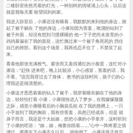
二楼卧室依然亮着的灯光，一种别样的情绪涌上心头，以后这
就是我每天要 盼望回到的家。
我进入卧室后，小康还没有睡着，我默默的来到他的身边，掀
起了被子躺在 了他的身边，小康却因为害羞，呲溜的钻到了
被子外面，却没有想到习惯裸睡的 他一下子把尚未发育的小
鸡鸡暴漏在了我的面前，连忙拽过来一个被子角死死的 挡住
自己的胯部。看到这个场景，我再也忍不住了，不禁笑了起
来。
看着他那张充满稚气、紧张而又羞得通红的小脸蛋，连忙对小
康说：“赶快 进来吧，晚上比较凉，小心感冒，害羞的话，我
不看。”说完我背过去了身体， 教书的这段时间，孩子们的心
理我还是很清楚的。
小康这才悉悉索索的钻入了被子，我穿着睡衣躺在了他的身
边，轻轻怕打着 小康，小康很快进入了梦乡，在我朦朦胧胧
之际，感觉小康睡着后的小脑袋瓜枕 在了我的胳膊上，一只
小手放到了我的胸前，我有些害羞，虽然已经成亲，但是 就
身子而言，我还是个大姑娘，想把小康的小手拿开，这时听到
了小康的呓语： “娘，娘，俺要你陪着……”心中一阵疼爱之情
涌过，婆婆生下小康不久以后， 就病倒了，小康这孩子肯定