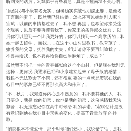
听到我的话后，宏斌似乎有些着急，真是不撞南墙不死心啊。
“虽然我与小康有名无实，但确确实实被他明媒正娶，是他名
正言顺的妻子， 既然我已经结婚，怎么还可以嫁给别人呢？
宏斌，以前的事情都过去了，我不想 再提，也希望你接受这
个现实，以后不要再缠着我了，你家里的条件那么优秀， 以
后你可以照到一个比我更好的，你可以找到一个高学历的，和
她一起去留学， 而我……在这个小山村里教书，教育孩子，
赡养我的父母，抚养我的丈夫，所以 请你不要再纠缠我了，
不要再给我、也不要再给你自己添麻烦了，成么？”
虽然我不想把一生的青春都献给这个小山村。但是现在我别无
选择，更何况 我逐渐已经和小康建立起来了母子般的感情，
我根本无法割舍下小康，还有很重 要的一点就是宏斌在我的
心目中的形象已经不再那么高大和伟岸了。
“不，秋月，我知道你内心是不愿意的，我不要其他的人，我
只要你，我是 你的初恋，你也是我的初恋，这份感情我无法
割舍，我无法忘记你在高中时候给 我的承诺。”宏斌估计是没
有意识到他在我心目中形象的变化，提高了音量放弃 的挣
取。
“初恋根本不懂爱情，那个时候咱们还小，我说错了话，是我