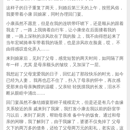
这样子的日子重复了两天，到婚后第三天的上午，按照风俗，
我要带着小康 回娘家，同时办理回门宴。
小康虽然不愿意，但是在我的连哄带吓唬下，还是顺从的跟着
我走了，一路 上我骑着自行车，让小康坐在后面搂着我的
腰，一路上深秋的凉风吹在了我的脸 上，我不由得想起来了
当年宏斌骑单车带着我的场景，也是凉风吹在脸庞，哎， 不
由得感叹造化弄人……
来到娘家后，见到了父母，感觉短暂的两天时间，如同隔了两
年一样，尤其 是母亲额头的皱纹，又加深了一层。
我想起了父母宠爱我的日子，回忆起了那段快乐的时光，如今
已经为人妻， 我再也忍不住了，扑入了母亲的怀中，再次感
受那来自母亲胸膛的温暖，父亲轻 轻抚摸我的长发，泪水不
断从眼眶中涌出……
回门宴虽然不像结婚宴那样子规模宏大，但是还是有几个血缘
关系较近的亲 戚来到了我家，我打发小康去我以前的卧室学
习以后，来到了厨房，帮助母亲准 备中午的饭食。通过和母
亲的闲聊，我了解到了，由于我嫁了，婆婆不仅免掉了 父母
欠下的两万多的债务，还给了父母两万元的彩礼，老实说，这