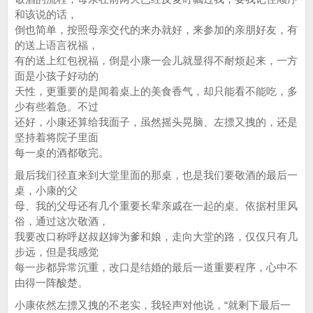
和该说的话，
倒也简单，按照母亲交代的来办就好，来参加的亲朋好友，有
的送上语言祝福，
有的送上红包祝福，倒是小康一会儿就显得不耐烦起来，一方
面是小孩子好动的
天性，更重要的是闻着桌上的美食香气，却只能看不能吃，多
少有些着急。不过
还好，小康还算给我面子，虽然摇头晃脑、左摽又拽的，还是
坚持着将院子里面
每一桌的酒都敬完。
最后我们径直来到大堂里面的那桌，也是我们要敬酒的最后一
桌，小康的父
母、我的父母还有几个重要长辈亲戚在一起的桌。依据村里风
俗，通过这次敬酒，
我要改口称呼赵叔赵婶为爹和娘，走向大堂的路，仅仅只有几
步远，但是我感觉
每一步都异常沉重，改口是结婚的最后一道重要程序，心中不
由得一阵酸楚。
小康依然左摽又拽的不老实，我轻声对他说，“就剩下最后一