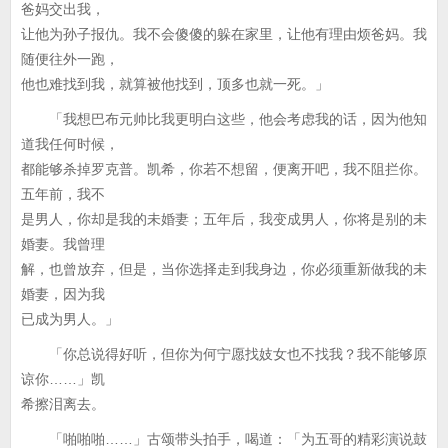
爸妈交出我，
让他为孙子报仇。我不会傻傻的躲在家里，让他有理由烦爸妈。我
随便往外一跑，
他也难找到我，就算被他找到，顶多也就一死。」
「我想巴布元帅比我更明白这些，他会考虑我的话，因为他知
道我任何时候，
都能够杀掉罗克普。凯希，你若不想留，便离开吧，我不阻拦你。
五年前，我不
是男人，你却是我的未婚妻；五年后，我变成男人，你将是别的未
婚妻。我曾理
解，也曾放弃，但是，当你选择走到我身边，你必须重新做我的未
婚妻，因为我
已成为男人。」
「你总说得好听，但你为何宁愿找妓女也不找我？我不能够原
谅你……」凯
希擦泪离去。
「啪啪啪……」古颂带头拍手，喝道：「为五哥的精彩演说鼓