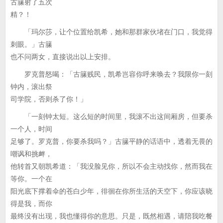
古籘射了五次
精？！
「玛尔莎，让个位置给凯希，她和那群家伙堵在门口，我觉得
刺眼。」古籘
也不问两女，直接说出以上安排。
罗克普怒喝：「古籘贱民，凯希岂容你呼来唤去？我限你一刻
钟内，滚出祭
司学院，否则杀了你！」
「一刻钟太短。这么短的时间里，我滚不出这间厢房，但要杀
一个人，时间
足够了。罗克普，你要杀我吗？」古籘平静的话语中，透着无畏的
嘲讽和挑衅，
他转首又朝凯希道：「我没脸见你，所以不会主动找你，然而我在
等你。一个在
阳光底下撑着伞的苍白少年，徘徊在你所生活的天空下，你应该晓
得是我，而你
最终没有出现，我也懂得你的意思。只是，既然相遇，请陪我吃餐