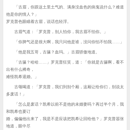
「古眉，你跟这土里土气的、满身没血色的病鬼说什么？难道
他是你的情人？」
罗克普色眼瞄着古眉，说话也轻浮。
古眉气道：「罗克普，别人怕你，我古眉不怕你。」
「你脾气还是很大啊，我只问他是谁，没问你怕不怕我……」
「他是我五哥，古籘？血玛。」古眉骄傲地道。
「古籘？哈哈……」罗克普狂笑，道：「你就是古籘啊，看不
出有什么稀奇，
难怪凯希退婚。」
古颂喝道：「罗克普，我们到别个厢，这厢让给你们，别说太
多废话！」
「怎么是废话？凯希以前不是他的未婚妻吗？再过半个月，我
和凯希也要订
婚，偏偏他出来了，我是不是应该把凯希让回给他？」罗克普嚣张
地道，眼中尽