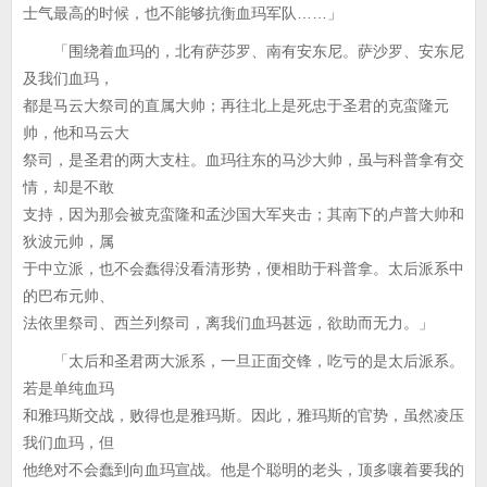
士气最高的时候，也不能够抗衡血玛军队……」
「围绕着血玛的，北有萨莎罗、南有安东尼。萨沙罗、安东尼
及我们血玛，
都是马云大祭司的直属大帅；再往北上是死忠于圣君的克蛮隆元
帅，他和马云大
祭司，是圣君的两大支柱。血玛往东的马沙大帅，虽与科普拿有交
情，却是不敢
支持，因为那会被克蛮隆和孟沙国大军夹击；其南下的卢普大帅和
狄波元帅，属
于中立派，也不会蠢得没看清形势，便相助于科普拿。太后派系中
的巴布元帅、
法依里祭司、西兰列祭司，离我们血玛甚远，欲助而无力。」
「太后和圣君两大派系，一旦正面交锋，吃亏的是太后派系。
若是单纯血玛
和雅玛斯交战，败得也是雅玛斯。因此，雅玛斯的官势，虽然凌压
我们血玛，但
他绝对不会蠢到向血玛宣战。他是个聪明的老头，顶多嚷着要我的