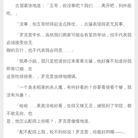
古眉紧张地道：「五哥，你没事吧？我们……离开吧，到外面
吃。」
「没事，你五哥经得起这点阵仗。」古籘表现得若无其事。
「罗克普学长，虽然我们两家可能会有某些举动，但不代表我
必须接受你无
聊的言行，也不代表我会同意……」
「凯希小姐，我只是想请你过来看看古籘，他好像不知道你我
即将订婚，在
这里吃得很香。」罗克普放肆地嘲讽。
「一个臭名昭著的杀人魔，有何好看的？你要看便看个够，我
没有兴趣！」
「哈哈……果真没啥好看，生得又矮又丑，难怪到了学院，都
不敢见你。也
是，他怎么配得上你呢？」罗克普傲慢地道。
「配不配得上我，轮不到你说！罗克普，你最好闭嘴——」