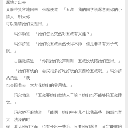
愿地走出去，
又脸带笑容地回来，张嘴便道：「五叔，我的同学说愿意做你的小
情人，明天你
可以邀请她们去逛街。」
玛尔勃道：「她们怎么突然对五叔有兴趣？」
玛尔娇道：「她们说五叔虽然长得不帅，但是非常有男子气
慨。」
古籘微笑道：「你跟她们说声谢谢，五叔没钱陪她们逛街。」
「她们有钱的，会买很多好吃好玩的东西给五叔哦。」玛尔娇
怂恿道，「我
也会跟着去，大方花她们的零用钱。」
玛尔勃道：「五叔要她们做情人干嘛？她们也不能够陪五叔睡
觉。」
玛尔娇不服地道：「能啊，她们中有几个比我高些，胸部也蛮
大；洗澡的时
候，看见她们下面，也有长出一些毛。只要她们愿意，肯定能够陪