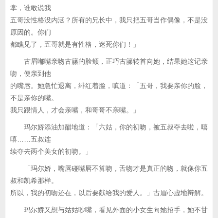
掌，谁敢说我
五哥没性格没内涵？所有的兄长中，我只把五哥当作偶像，不是没
原因的。你们
都瞧见了，五哥就是有性格，迷死你们！」
古眉嘟嘴亲吻古籘的脸颊，正巧古籘转首向她，结果她这记亲
吻，便亲到他
的嘴唇。她急忙退离，绯红着脸，嗔道：「五哥，我要亲你的脸，
不是亲你的嘴。
我只跟情人，才会亲嘴，和哥哥不亲嘴。」
玛尔娇添油加醋地道：「六姑，你的初吻，被五叔夺去啦，嘻
嘻……五叔连
续夺去两个美女的初吻。」
「玛尔娇，嘴唇碰嘴唇不算吻，舌吻才是真正的吻，就像你五
叔和凯希那样。
所以，我的初吻还在，以后要献给我的爱人。」古眉心虚地辩解。
玛尔娇又想与姑姑吵嘴，看见外面的小女生向她招手，她不甘