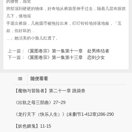
的腰臀，感觉
胯部顶到硬硬的物体，好奇地从裤袋里伸手过去，隔着几层布探抓
几下，倏地缩
手退出裤袋，几枚圆币被拖拉出来，叮叮铃铃地掉落地板，「五
叔，你好坏的…
…」她洁美的小脸儿红透了。
上一篇：
《翼图卷宗》第一集第十一章 处男终结者
下一篇：
《翼图卷宗》第一集第十三章 恋剑少女
随便看看
【魔物与冒险者】第二十一章 跳袋兽
《出轨之母三部曲》27~29
《龙行天下（快乐人生）》(未删节1-412章)286-290
【妖色媚鬼】11-15