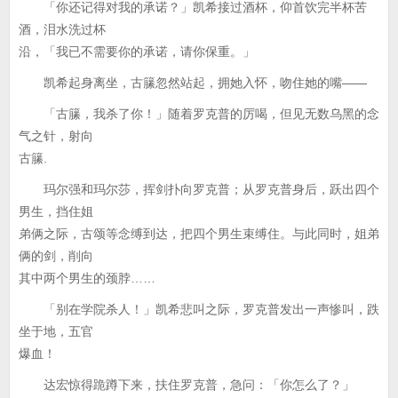
「你还记得对我的承诺？」凯希接过酒杯，仰首饮完半杯苦
酒，泪水洗过杯
沿，「我已不需要你的承诺，请你保重。」
凯希起身离坐，古籘忽然站起，拥她入怀，吻住她的嘴——
「古籘，我杀了你！」随着罗克普的厉喝，但见无数乌黑的念
气之针，射向
古籘.
玛尔强和玛尔莎，挥剑扑向罗克普；从罗克普身后，跃出四个
男生，挡住姐
弟俩之际，古颂等念缚到达，把四个男生束缚住。与此同时，姐弟
俩的剑，削向
其中两个男生的颈脖……
「别在学院杀人！」凯希悲叫之际，罗克普发出一声惨叫，跌
坐于地，五官
爆血！
达宏惊得跪蹲下来，扶住罗克普，急问：「你怎么了？」