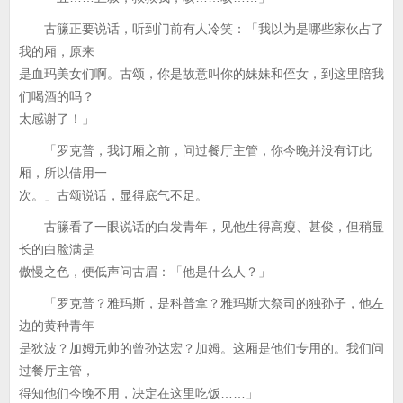
古籘正要说话，听到门前有人冷笑：「我以为是哪些家伙占了
我的厢，原来
是血玛美女们啊。古颂，你是故意叫你的妹妹和侄女，到这里陪我
们喝酒的吗？
太感谢了！」
「罗克普，我订厢之前，问过餐厅主管，你今晚并没有订此
厢，所以借用一
次。」古颂说话，显得底气不足。
古籘看了一眼说话的白发青年，见他生得高瘦、甚俊，但稍显
长的白脸满是
傲慢之色，便低声问古眉：「他是什么人？」
「罗克普？雅玛斯，是科普拿？雅玛斯大祭司的独孙子，他左
边的黄种青年
是狄波？加姆元帅的曾孙达宏？加姆。这厢是他们专用的。我们问
过餐厅主管，
得知他们今晚不用，决定在这里吃饭……」