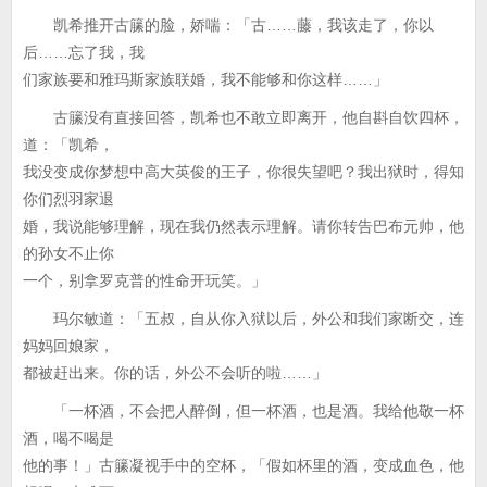
凯希推开古籘的脸，娇喘：「古……藤，我该走了，你以
后……忘了我，我
们家族要和雅玛斯家族联婚，我不能够和你这样……」
古籘没有直接回答，凯希也不敢立即离开，他自斟自饮四杯，
道：「凯希，
我没变成你梦想中高大英俊的王子，你很失望吧？我出狱时，得知
你们烈羽家退
婚，我说能够理解，现在我仍然表示理解。请你转告巴布元帅，他
的孙女不止你
一个，别拿罗克普的性命开玩笑。」
玛尔敏道：「五叔，自从你入狱以后，外公和我们家断交，连
妈妈回娘家，
都被赶出来。你的话，外公不会听的啦……」
「一杯酒，不会把人醉倒，但一杯酒，也是酒。我给他敬一杯
酒，喝不喝是
他的事！」古籘凝视手中的空杯，「假如杯里的酒，变成血色，他