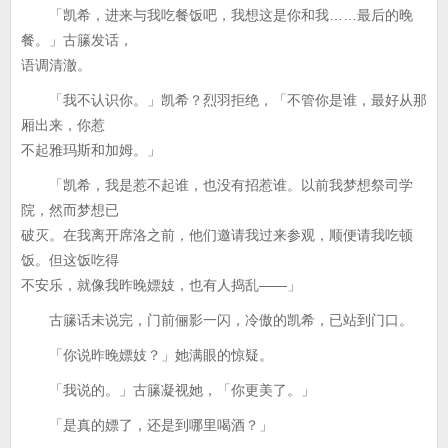
「凯希，进来与我吃餐饭吧，我想这是你和我……最后的晚
餐。」古籘发话，
语调清澈。
「我不认识你。」凯希？烈羽拒绝，「不管你是谁，最好从那
厢出来，你惹
不起雅玛斯和加姆。」
「凯希，我是惹不起谁，也没有招惹谁。以前我梦想祭司学
院，然而梦想已
破灭。在我离开席洛之前，他们邀请我过来参观，顺便请我吃顿
饭。但这饭吃得
不安乐，就像我昨晚嫖妓，也有人捣乱——」
古籘话未说完，门前俪影一闪，冷傲的凯希，已站到门口。
「你说昨晚嫖妓？」她满眼的惊疑。
「我说的。」古籘凝视她，「你更美了。」
「是真的嫖了，还是到哪里喝酒？」