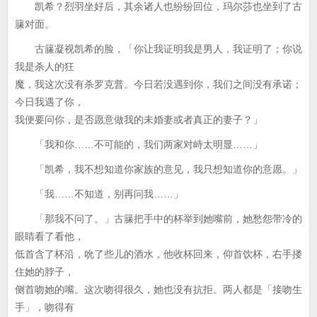
凯希？烈羽坐好后，其余诸人也纷纷回位，玛尔莎也坐到了古
籘对面。
古籘凝视凯希的脸，「你让我证明我是男人，我证明了；你说
我是杀人的狂
魔，我这次没有杀罗克普。今日若没遇到你，我们之间没有承诺；
今日我遇了你，
我便要问你，是否愿意做我的未婚妻或者真正的妻子？」
「我和你……不可能的，我们两家对峙太明显……」
「凯希，我不想知道你家族的意见，我只想知道你的意愿。」
「我……不知道，别再问我……」
「那我不问了。」古籘把手中的杯举到她嘴前，她愁怨带冷的
眼睛看了看他，
低首含了杯沿，吮了些儿的酒水，他收杯回来，仰首饮杯，右手搂
住她的脖子，
侧首吻她的嘴。这次吻得很久，她也没有抗拒。两人都是「接吻生
手」，吻得有