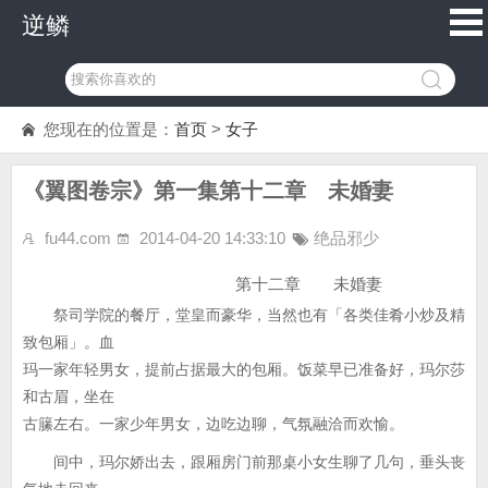
逆鳞
您现在的位置是：
首页
>
女子
《翼图卷宗》第一集第十二章 未婚妻
fu44.com
2014-04-20 14:33:10
绝品邪少
第十二章 未婚妻
祭司学院的餐厅，堂皇而豪华，当然也有「各类佳肴小炒及精
致包厢」。血
玛一家年轻男女，提前占据最大的包厢。饭菜早已准备好，玛尔莎
和古眉，坐在
古籘左右。一家少年男女，边吃边聊，气氛融洽而欢愉。
间中，玛尔娇出去，跟厢房门前那桌小女生聊了几句，垂头丧