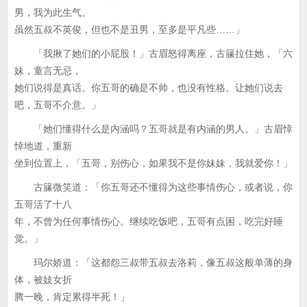
男，我为此生气。
虽然五叔不英俊，但也不是丑男，至多是平凡些……」
「我揪了她们的小屁股！」古眉怒得离座，古籘拉住她，「六
妹，童言无忌，
她们说得是真话。你五哥的确是不帅，也没有性格。让她们说去
吧，五哥不介意。」
「她们懂得什么是内涵吗？五哥就是有内涵的男人。」古眉悻
悻地道，重新
坐到位置上，「五哥，别伤心，如果我不是你妹妹，我就爱你！」
古籘微笑道：「你五哥还不懂得为这些事情伤心，或者说，你
五哥活了十八
年，不曾为任何事情伤心。继续吃饭吧，五哥有点困，吃完好睡
觉。」
玛尔娇道：「这都怨三叔带五叔去洛莉，像五叔这般单薄的身
体，被妓女折
腾一晚，肯定累得半死！」