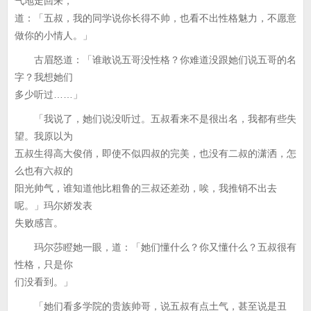
气地走回来，
道：「五叔，我的同学说你长得不帅，也看不出性格魅力，不愿意
做你的小情人。」
古眉怒道：「谁敢说五哥没性格？你难道没跟她们说五哥的名
字？我想她们
多少听过……」
「我说了，她们说没听过。五叔看来不是很出名，我都有些失
望。我原以为
五叔生得高大俊俏，即使不似四叔的完美，也没有二叔的潇洒，怎
么也有六叔的
阳光帅气，谁知道他比粗鲁的三叔还差劲，唉，我推销不出去
呢。」玛尔娇发表
失败感言。
玛尔莎瞪她一眼，道：「她们懂什么？你又懂什么？五叔很有
性格，只是你
们没看到。」
「她们看多学院的贵族帅哥，说五叔有点土气，甚至说是丑