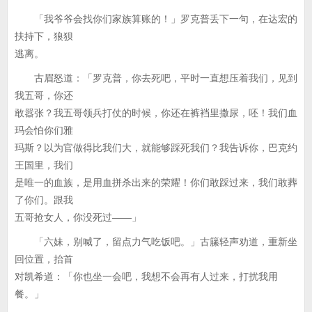
「我爷爷会找你们家族算账的！」罗克普丢下一句，在达宏的
扶持下，狼狈
逃离。
古眉怒道：「罗克普，你去死吧，平时一直想压着我们，见到
我五哥，你还
敢嚣张？我五哥领兵打仗的时候，你还在裤裆里撒尿，呸！我们血
玛会怕你们雅
玛斯？以为官做得比我们大，就能够踩死我们？我告诉你，巴克约
王国里，我们
是唯一的血族，是用血拼杀出来的荣耀！你们敢踩过来，我们敢葬
了你们。跟我
五哥抢女人，你没死过——」
「六妹，别喊了，留点力气吃饭吧。」古籘轻声劝道，重新坐
回位置，抬首
对凯希道：「你也坐一会吧，我想不会再有人过来，打扰我用
餐。」