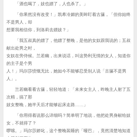
「酒也喝了，妓也嫖了，人也杀了。」
「你果然没有改变！」凯希冷媚的美眸盯着古籘，「但你始终
不是男人，却
想要我相信你，到洛莉去嫖妓？」
「我五叔真的嫖了，他嫖了整晚，是他的女奴跟我说的；五叔
献出处男之时，
女奴在旁侍候。兰若幽，出来说话，叫这势利无情的女人，知道你
的主子是个男
人！」玛尔莎愤慨无比，她如今不能够忍受别人说「古籘不是男
人」。
兰若幽看看古籘，轻轻地道：「未来女主人，昨晚主人射了五
次精，搞了那
妓女整晚，她半天后才能够起床走路……」
「你用得着说那么详细吗？简单明了地说，他把处男身献给妓
女，不就得了？
啰嗦。」玛尔莎娇叱，这个整晚装睡的「哑巴」，竟然清楚地知道