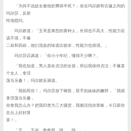
「为何不说妓女被他折腾得半死？」坐在玛尔娇和古籘之间的
玛尔莎，反射
性地驳问。
玛尔娇道：「五哥是典型的黄种人，长得也不高大，性能力应
该不强，不像
二叔和四叔，他们混血的味道比较浓，性能力也很强。」
玛尔莎讥讽道：「你小小年纪，懂得不少啊？」
「我也知道，男人喜欢贞洁的女孩，所以我保持贞洁；不像某
个女人，拿淫
荡当乐趣！」玛尔娇反讽道。
「我掐死你！」玛尔莎放下碗筷，双手掐妹妹的嫩脖，「我就
拿淫荡当乐趣，
你拿我怎么办？把我归类为三大骚货，我都没找你算账，今日跟你
在台上好好算
算！」
「五……五叔，救救我，咳……咳……」