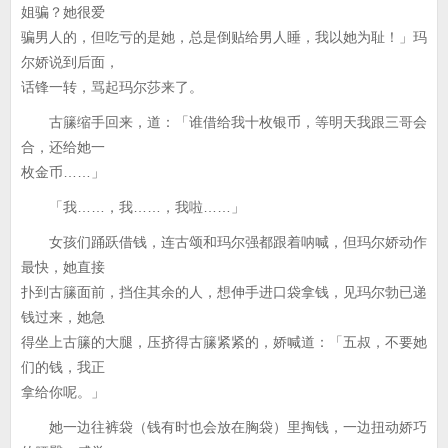
姐骗？她很爱
骗男人的，但吃亏的是她，总是倒贴给男人睡，我以她为耻！」玛
尔娇说到后面，
话锋一转，骂起玛尔莎来了。
古籘缩手回来，道：「谁借给我十枚银币，等明天我跟三哥会
合，还给她一
枚金币……」
「我……，我……，我啦……」
女孩们踊跃借钱，连古颂和玛尔强都跟着呐喊，但玛尔娇动作
最快，她直接
扑到古籘面前，挡住其余的人，想伸手进口袋拿钱，见玛尔勃已递
钱过来，她急
得坐上古籘的大腿，压挤得古籘紧紧的，娇喊道：「五叔，不要她
们的钱，我正
拿给你呢。」
她一边往裤袋（钱有时也会放在胸袋）里掏钱，一边扭动娇巧