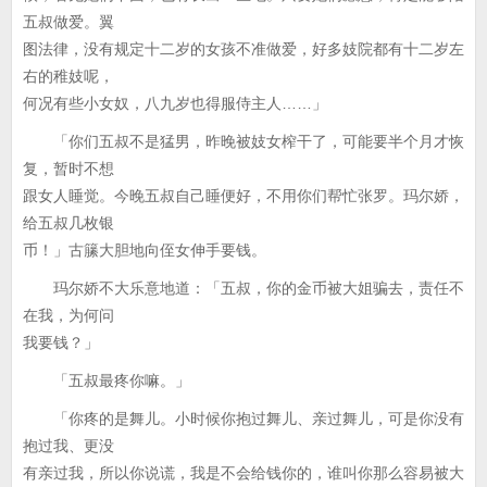
五叔做爱。翼
图法律，没有规定十二岁的女孩不准做爱，好多妓院都有十二岁左
右的稚妓呢，
何况有些小女奴，八九岁也得服侍主人……」
「你们五叔不是猛男，昨晚被妓女榨干了，可能要半个月才恢
复，暂时不想
跟女人睡觉。今晚五叔自己睡便好，不用你们帮忙张罗。玛尔娇，
给五叔几枚银
币！」古籘大胆地向侄女伸手要钱。
玛尔娇不大乐意地道：「五叔，你的金币被大姐骗去，责任不
在我，为何问
我要钱？」
「五叔最疼你嘛。」
「你疼的是舞儿。小时候你抱过舞儿、亲过舞儿，可是你没有
抱过我、更没
有亲过我，所以你说谎，我是不会给钱你的，谁叫你那么容易被大