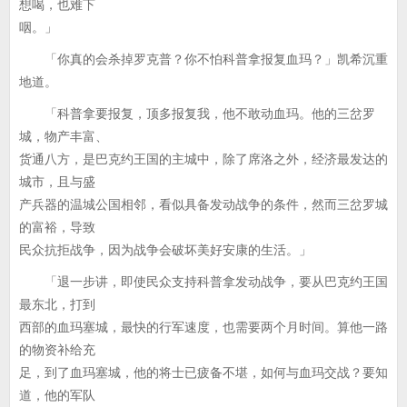
想喝，也难下
咽。」
「你真的会杀掉罗克普？你不怕科普拿报复血玛？」凯希沉重
地道。
「科普拿要报复，顶多报复我，他不敢动血玛。他的三岔罗
城，物产丰富、
货通八方，是巴克约王国的主城中，除了席洛之外，经济最发达的
城市，且与盛
产兵器的温城公国相邻，看似具备发动战争的条件，然而三岔罗城
的富裕，导致
民众抗拒战争，因为战争会破坏美好安康的生活。」
「退一步讲，即使民众支持科普拿发动战争，要从巴克约王国
最东北，打到
西部的血玛塞城，最快的行军速度，也需要两个月时间。算他一路
的物资补给充
足，到了血玛塞城，他的将士已疲备不堪，如何与血玛交战？要知
道，他的军队