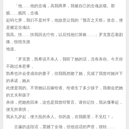
「他……他的念魂，高我两界，我被自己的念魂反噬。那
贱……贱民，念魂
起码七界，我们不是对手，他故意让我的『预言之天祭』攻击，便
是赌定念魂比
我高。扶……扶我回去疗伤，以后找他们算账……」罗克普忍着剧
痛，惊惶失措
地道。
「罗克普，凯希说不杀人，我听了她的话，没有杀你。今天你
不跑过来惹事，
凯希也许会变成你的妻子，但我既然吻了她，完成了我曾对她许下
的承诺，她从
此便是我的。不管她以后嫁给谁、给谁生了多少孩子，我都会把她
的丈夫和孩子
杀掉，把她抢回来，这也是我曾经誓言。请你记住，我从懂事起，
便无所畏惧，
我从九岁起，便大批的杀人。你的血，在我眼里，不见红！」
古籘的这段话，震撼了全场，但他说话的声音，很轻……