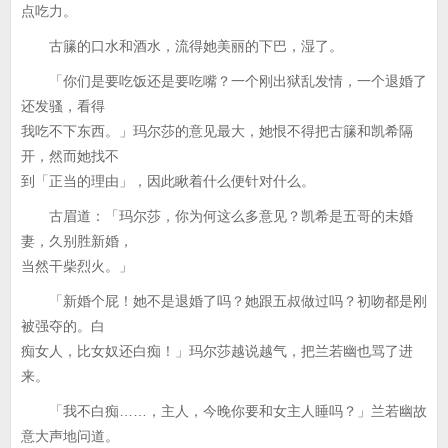
点吃力。
古籘的口水和酒水，流得她美丽的下巴，湿了。
「你们是要吃饭还是要吃嘴？一个刚出狱乱发情，一个退婚了
还发骚，看得
我吃不下东西。」玛尔莎的意见最大，她恨不得把古籘和凯希隔
开，然而她找不
到「正当的理由」，因此瞅着什么便针对什么。
古眉道：「玛尔莎，你为何这么多意见？凯希是五哥的未婚
妻，久别胜新婚，
当然干柴烈火。」
「新婚个屁！她不是退婚了吗？她跟五叔做过吗？初吻都是刚
被强夺的。白
痴女人，比女奴还白痴！」玛尔莎越说越气，把兰若幽也骂了进
来。
「我不白痴……，主人，今晚你要和女主人睡吗？」兰若幽故
意大声地问道。