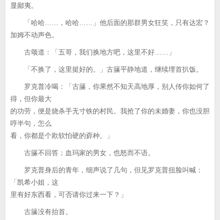
显鄙夷。
「哈哈……，哈哈……」他后面的那群男女狂笑，只有达宏？
加姆不动声色。
古颂道：「五哥，我们换地方吧，这里不好……」
「不换了，这里挺好的。」古籘平静地道，继续埋首扒饭。
罗克普冷喝：「古籘，你果然不知天高地厚，别人传你如何了
得，但你最大
的功劳，便是烧杀手无寸铁的村民。我抢了你的未婚妻，你也没胆
哼半句，怎么
看，你都是个欺软怕硬的孬种。」
古籘不回答；血玛家的男女，也怒而不语。
罗克普身后的青年，细声说了几句，但见罗克普扭脸叫喊：
「凯希小姐，这
里有好东西看，可否请你过来一下？」
古籘没有抬首。