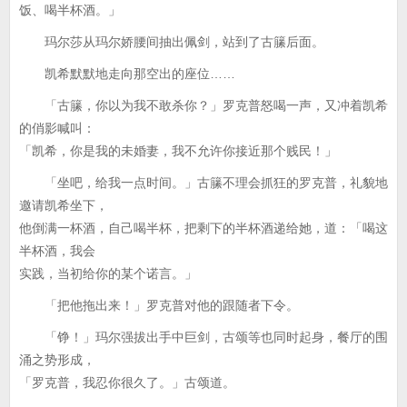
饭、喝半杯酒。」
玛尔莎从玛尔娇腰间抽出佩剑，站到了古籘后面。
凯希默默地走向那空出的座位……
「古籘，你以为我不敢杀你？」罗克普怒喝一声，又冲着凯希
的俏影喊叫：
「凯希，你是我的未婚妻，我不允许你接近那个贱民！」
「坐吧，给我一点时间。」古籘不理会抓狂的罗克普，礼貌地
邀请凯希坐下，
他倒满一杯酒，自己喝半杯，把剩下的半杯酒递给她，道：「喝这
半杯酒，我会
实践，当初给你的某个诺言。」
「把他拖出来！」罗克普对他的跟随者下令。
「铮！」玛尔强拔出手中巨剑，古颂等也同时起身，餐厅的围
涌之势形成，
「罗克普，我忍你很久了。」古颂道。